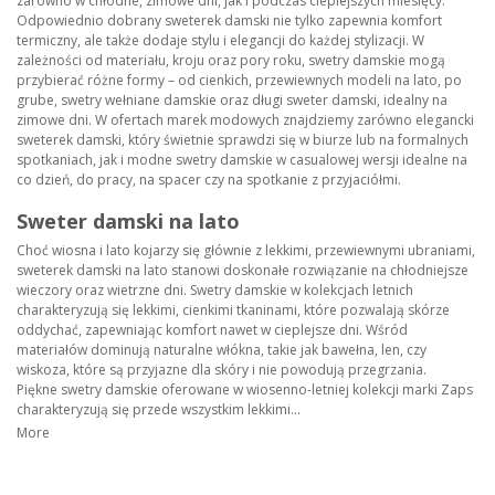
zarówno w chłodne, zimowe dni, jak i podczas cieplejszych miesięcy.
Odpowiednio dobrany sweterek damski nie tylko zapewnia komfort
termiczny, ale także dodaje stylu i elegancji do każdej stylizacji. W
zależności od materiału, kroju oraz pory roku, swetry damskie mogą
przybierać różne formy – od cienkich, przewiewnych modeli na lato, po
grube, swetry wełniane damskie oraz długi sweter damski, idealny na
zimowe dni. W ofertach marek modowych znajdziemy zarówno elegancki
sweterek damski, który świetnie sprawdzi się w biurze lub na formalnych
spotkaniach, jak i modne swetry damskie w casualowej wersji idealne na
co dzień, do pracy, na spacer czy na spotkanie z przyjaciółmi.
Sweter damski na lato
Choć wiosna i lato kojarzy się głównie z lekkimi, przewiewnymi ubraniami,
sweterek damski na lato stanowi doskonałe rozwiązanie na chłodniejsze
wieczory oraz wietrzne dni. Swetry damskie w kolekcjach letnich
charakteryzują się lekkimi, cienkimi tkaninami, które pozwalają skórze
oddychać, zapewniając komfort nawet w cieplejsze dni. Wśród
materiałów dominują naturalne włókna, takie jak bawełna, len, czy
wiskoza, które są przyjazne dla skóry i nie powodują przegrzania.
Piękne swetry damskie oferowane w wiosenno-letniej kolekcji marki Zaps
charakteryzują się przede wszystkim lekkimi...
More