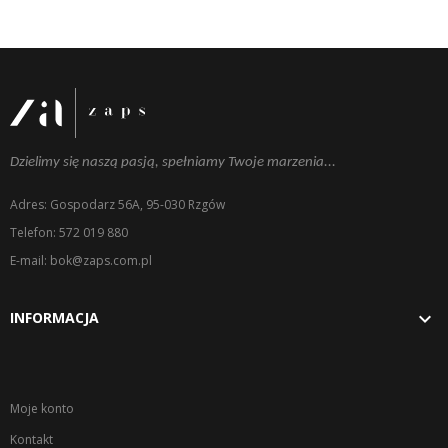
Dzielimy się naszą pasją, spełniamy Twoje marzenia...
Adres: Gospodarz 56A, 95-030 Rzgów
Telefon: 572 019 880
E-mail: bok@zaps.com.pl

INFORMACJA
Moje konto
Kontakt