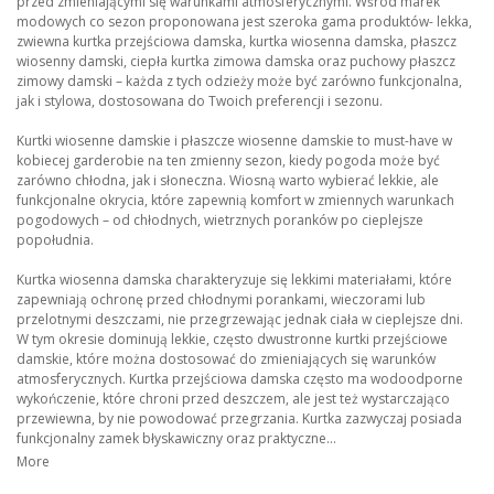
przed zmieniającymi się warunkami atmosferycznymi. Wśród marek
modowych co sezon proponowana jest szeroka gama produktów- lekka,
zwiewna kurtka przejściowa damska, kurtka wiosenna damska, płaszcz
wiosenny damski, ciepła kurtka zimowa damska oraz puchowy płaszcz
zimowy damski – każda z tych odzieży może być zarówno funkcjonalna,
jak i stylowa, dostosowana do Twoich preferencji i sezonu.
Kurtki wiosenne damskie i płaszcze wiosenne damskie to must-have w
kobiecej garderobie na ten zmienny sezon, kiedy pogoda może być
zarówno chłodna, jak i słoneczna. Wiosną warto wybierać lekkie, ale
funkcjonalne okrycia, które zapewnią komfort w zmiennych warunkach
pogodowych – od chłodnych, wietrznych poranków po cieplejsze
popołudnia.
Kurtka wiosenna damska charakteryzuje się lekkimi materiałami, które
zapewniają ochronę przed chłodnymi porankami, wieczorami lub
przelotnymi deszczami, nie przegrzewając jednak ciała w cieplejsze dni.
W tym okresie dominują lekkie, często dwustronne kurtki przejściowe
damskie, które można dostosować do zmieniających się warunków
atmosferycznych. Kurtka przejściowa damska często ma wodoodporne
wykończenie, które chroni przed deszczem, ale jest też wystarczająco
przewiewna, by nie powodować przegrzania. Kurtka zazwyczaj posiada
funkcjonalny zamek błyskawiczny oraz praktyczne...
More