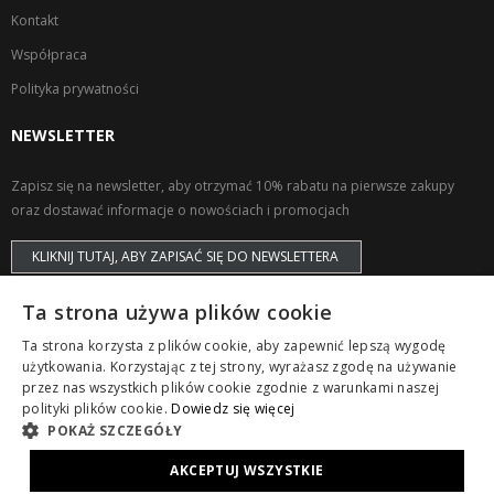
Kontakt
Współpraca
Polityka prywatności
NEWSLETTER
Zapisz się na newsletter, aby otrzymać 10% rabatu na pierwsze zakupy
oraz dostawać informacje o nowościach i promocjach
KLIKNIJ TUTAJ, ABY ZAPISAĆ SIĘ DO NEWSLETTERA
Ta strona używa plików cookie
Ta strona korzysta z plików cookie, aby zapewnić lepszą wygodę
użytkowania. Korzystając z tej strony, wyrażasz zgodę na używanie
przez nas wszystkich plików cookie zgodnie z warunkami naszej
Copyright © ZAPS. All Rights Reserved.
polityki plików cookie.
Dowiedz się więcej
POKAŻ SZCZEGÓŁY
AKCEPTUJ WSZYSTKIE