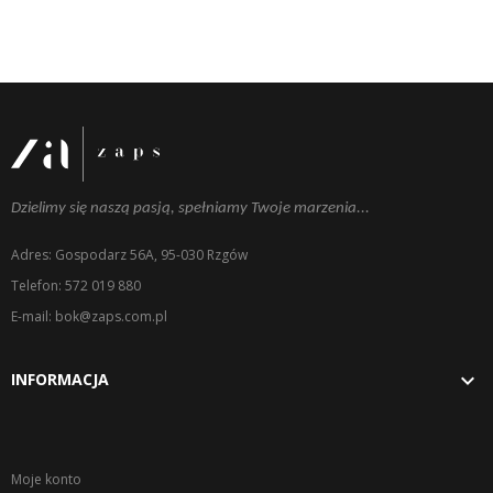
Dzielimy się naszą pasją, spełniamy Twoje marzenia...
Adres: Gospodarz 56A, 95-030 Rzgów
Telefon: 572 019 880
E-mail: bok@zaps.com.pl

INFORMACJA
Moje konto