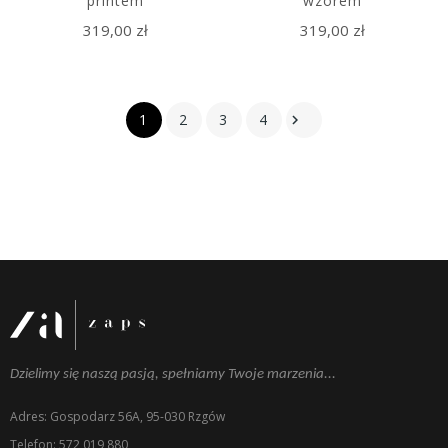
printem
wzorem
319,00 zł
319,00 zł
1
2
3
4

Dzielimy się naszą pasją, spełniamy Twoje marzenia...
Adres: Gospodarz 56A, 95-030 Rzgów
Telefon: 572 019 880