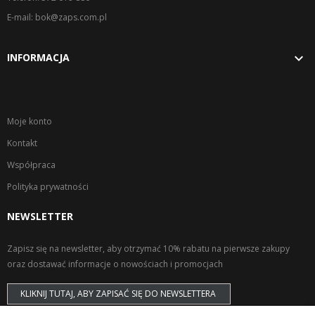
E-mail: bok@zaps.com.pl

INFORMACJA
Moje konto
Kontakt
Współpraca
Polityka prywatności
NEWSLETTER
Zapisz się na newsletter, aby otrzymać 10% rabatu na pierwsze zakupy
oraz dostawać informacje o nowościach i promocjach
KLIKNIJ TUTAJ, ABY ZAPISAĆ SIĘ DO NEWSLETTERA