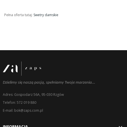
Pełna oferta tutaj:
Swetry damskie
Dzielimy się naszą pasją, spełniamy Twoje marzenia...
Adres: Gospodarz 56A, 95-030 Rzgów
Telefon: 572 019 880
E-mail: bok@zaps.com.pl

INFORMACJA