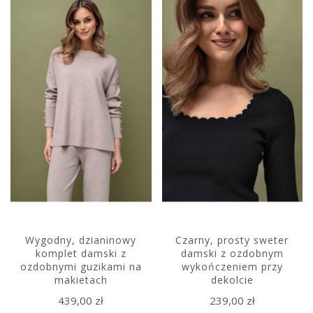
Wygodny, dzianinowy
Czarny, prosty sweter
komplet damski z
damski z ozdobnym
ozdobnymi guzikami na
wykończeniem przy
makietach
dekolcie
439,00 zł
239,00 zł