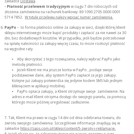
zakładce
Dostawa
- Płatność przelewem tradycyjnym
w ciągu 7 dni roboczych od
złożenia zamówienia na rachunek bankowy: 89 1090 2705 0000 0001
5714 7852.
W tytule przelewu należy wpisać numer zamówienia.
PayPo
– to forma płatności online za zakupy w sieci, dzięki której klient
sklepu internetowego może kupić produkty i zapłacić za nie nawet za 30
dni, bez dodatkowych kosztów. W przypadku, jeśli będzie potrzebował
na spłatę należności za zakupy więcej czasu, to może rozłożyć płatność
na wygodne raty.
Aby skorzystać z tego rozwiązania, należy wybrać PayPo jako
metodę płatności.
Jeżeli Klient nie ma jeszcze konta w PayPo , podaje swoje
podstawowe dane, aby system PayPo zapłacił za jego zakupy.
Kolejne już zakupy potwierdza się jedynie kodem SMS lub jednym
kliknięciem w aplikacji mobilnej.
PayPo opłaca zakupy, a Klient otrzymuje swoje zamówienie. Na
adres e-mail Klient otrzyma dostęp do swojego panelu, za pomocą
którego może później uregulować zadłużenie.
7. Tak, Klient ma prawo w ciągu 14 dni od dnia odebrania towaru, do
zwrotu swojego zamówienia. Szczegółowe informacje znajdują się w
zakładce
https://zaps.com.pl/sklep/content/5-zwroty-i-reklamacje.
8.
Jeżeli okaże się, że zakupiony towar nie pasuje, prosimy o jego