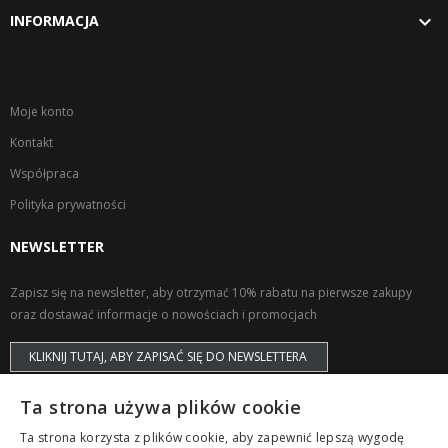

INFORMACJA
Moje konto
Kontakt
Współpraca
Polityka prywatności
NEWSLETTER
Zapisz się na newsletter, aby otrzymać 10% rabatu na pierwsze zakupy
oraz dostawać informacje o nowościach i promocjach
KLIKNIJ TUTAJ, ABY ZAPISAĆ SIĘ DO NEWSLETTERA
Ta strona używa plików cookie
Ta strona korzysta z plików cookie, aby zapewnić lepszą wygodę