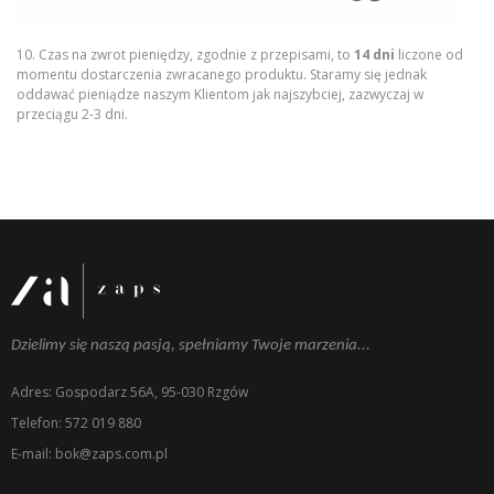
10. Czas na zwrot pieniędzy, zgodnie z przepisami, to
14 dni
liczone od
momentu dostarczenia zwracanego produktu. Staramy się jednak
oddawać pieniądze naszym Klientom jak najszybciej, zazwyczaj w
przeciągu 2-3 dni.
Dzielimy się naszą pasją, spełniamy Twoje marzenia...
Adres: Gospodarz 56A, 95-030 Rzgów
Telefon: 572 019 880
E-mail: bok@zaps.com.pl