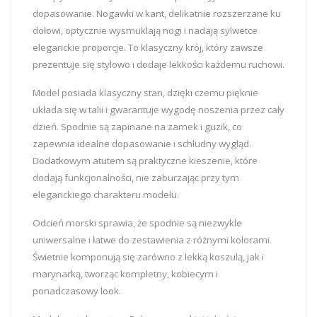
dopasowanie. Nogawki w kant, delikatnie rozszerzane ku
dołowi, optycznie wysmuklają nogi i nadają sylwetce
eleganckie proporcje. To klasyczny krój, który zawsze
prezentuje się stylowo i dodaje lekkości każdemu ruchowi.
Model posiada klasyczny stan, dzięki czemu pięknie
układa się w talii i gwarantuje wygodę noszenia przez cały
dzień. Spodnie są zapinane na zamek i guzik, co
zapewnia idealne dopasowanie i schludny wygląd.
Dodatkowym atutem są praktyczne kieszenie, które
dodają funkcjonalności, nie zaburzając przy tym
eleganckiego charakteru modelu.
Odcień morski sprawia, że spodnie są niezwykle
uniwersalne i łatwe do zestawienia z różnymi kolorami.
Świetnie komponują się zarówno z lekką koszulą, jak i
marynarką, tworząc kompletny, kobiecym i
ponadczasowy look.