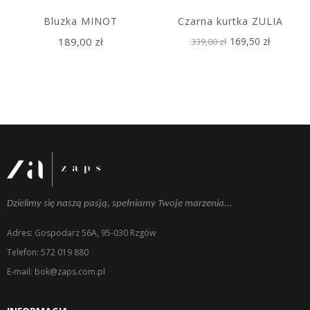
Bluzka MINOT
Czarna kurtka ZULIA
189,00 zł
169,50 zł
339,00 zł
Dzielimy się naszą pasją, spełniamy Twoje marzenia...
Adres: Gospodarz 56A, 95-030 Rzgów
Telefon: 572 019 880
E-mail: bok@zaps.com.pl