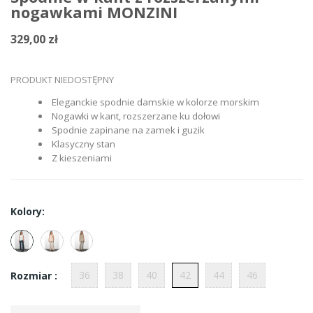
nogawkami MONZINI
329,00 zł
PRODUKT NIEDOSTĘPNY
Eleganckie spodnie damskie w kolorze morskim
Nogawki w kant, rozszerzane ku dołowi
Spodnie zapinane na zamek i guzik
Klasyczny stan
Z kieszeniami
Kolory:
36
38
40
42
44
46
Rozmiar :