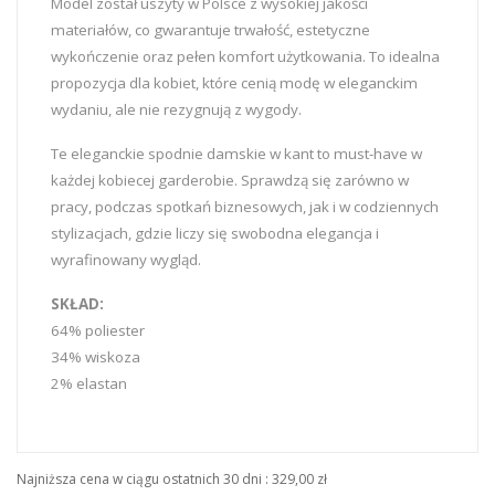
Model został uszyty w Polsce z wysokiej jakości
materiałów, co gwarantuje trwałość, estetyczne
wykończenie oraz pełen komfort użytkowania. To idealna
propozycja dla kobiet, które cenią modę w eleganckim
wydaniu, ale nie rezygnują z wygody.
Te eleganckie spodnie damskie w kant to must-have w
każdej kobiecej garderobie. Sprawdzą się zarówno w
pracy, podczas spotkań biznesowych, jak i w codziennych
stylizacjach, gdzie liczy się swobodna elegancja i
wyrafinowany wygląd.
SKŁAD:
64% poliester
34% wiskoza
2% elastan
Najniższa cena w ciągu ostatnich 30 dni :
329,00 zł