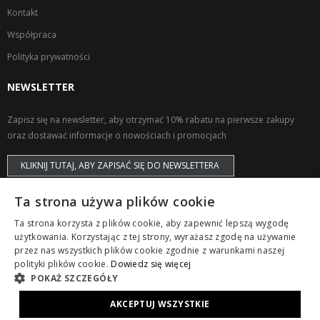
Kontakt
Współpraca
Polityka prywatności
NEWSLETTER
Zapisz się na newsletter, aby otrzymać 10% rabatu na pierwsze zakupy
oraz dostawać informacje o nowościach i promocjach
KLIKNIJ TUTAJ, ABY ZAPISAĆ SIĘ DO NEWSLETTERA
Ta strona używa plików cookie
Ta strona korzysta z plików cookie, aby zapewnić lepszą wygodę
użytkowania. Korzystając z tej strony, wyrażasz zgodę na używanie
przez nas wszystkich plików cookie zgodnie z warunkami naszej
Copyright © ZAPS. All Rights Reserved.
polityki plików cookie.
Dowiedz się więcej
POKAŻ SZCZEGÓŁY
AKCEPTUJ WSZYSTKIE