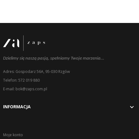
Dzielimy się naszą pasją, spełniamy Twoje marzenia...
Adres: Gospodarz 56A, 95-030 Rzgów
Telefon: 572 019 880
E-mail: bok@zaps.com.pl

INFORMACJA
Moje konto