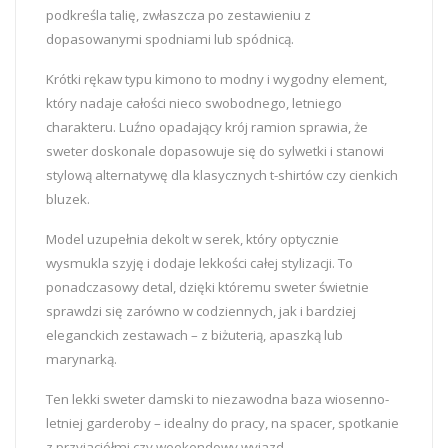
podkreśla talię, zwłaszcza po zestawieniu z
dopasowanymi spodniami lub spódnicą.
Krótki rękaw typu kimono to modny i wygodny element,
który nadaje całości nieco swobodnego, letniego
charakteru. Luźno opadający krój ramion sprawia, że
sweter doskonale dopasowuje się do sylwetki i stanowi
stylową alternatywę dla klasycznych t-shirtów czy cienkich
bluzek.
Model uzupełnia dekolt w serek, który optycznie
wysmukla szyję i dodaje lekkości całej stylizacji. To
ponadczasowy detal, dzięki któremu sweter świetnie
sprawdzi się zarówno w codziennych, jak i bardziej
eleganckich zestawach – z biżuterią, apaszką lub
marynarką.
Ten lekki sweter damski to niezawodna baza wiosenno-
letniej garderoby – idealny do pracy, na spacer, spotkanie
z przyjaciółmi czy weekendowy wyjazd.