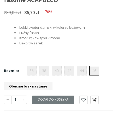
- 70%
289,00 zł
86,70 zł
Lekki sweter damski w kolorze beżowym
Luźny fason
Krótki rękaw typu kimono
Dekolt w serek
36
38
40
42
44
46
Rozmiar :
Obecnie brak na stanie
DODAJ DO KOSZYKA