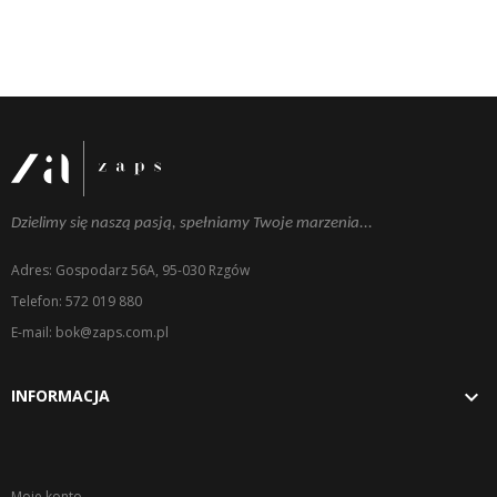
Dzielimy się naszą pasją, spełniamy Twoje marzenia...
Adres: Gospodarz 56A, 95-030 Rzgów
Telefon: 572 019 880
E-mail: bok@zaps.com.pl

INFORMACJA
Moje konto