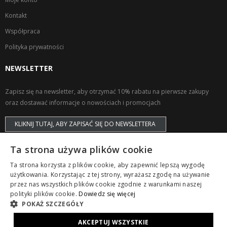
Kontakt
Współpraca
Polityka prywatności
NEWSLETTER
Zapisz się na newsletter, aby otrzymać 10% rabatu na pierwsze zakupy
oraz dostawać informacje o nowościach i promocjach
KLIKNIJ TUTAJ, ABY ZAPISAĆ SIĘ DO NEWSLETTERA
Ta strona używa plików cookie
Ta strona korzysta z plików cookie, aby zapewnić lepszą wygodę
użytkowania. Korzystając z tej strony, wyrażasz zgodę na używanie
przez nas wszystkich plików cookie zgodnie z warunkami naszej
Copyright © ZAPS. All Rights Reserved.
polityki plików cookie.
Dowiedz się więcej
POKAŻ SZCZEGÓŁY
AKCEPTUJ WSZYSTKIE