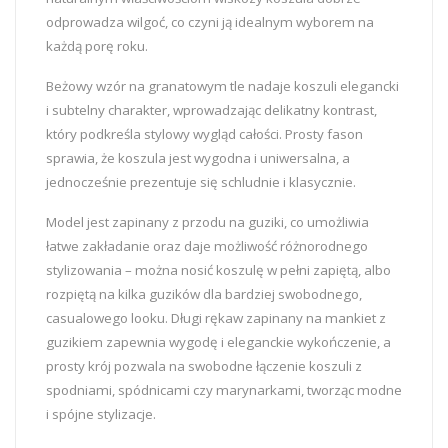
odprowadza wilgoć, co czyni ją idealnym wyborem na
każdą porę roku.
Beżowy wzór na granatowym tle nadaje koszuli elegancki
i subtelny charakter, wprowadzając delikatny kontrast,
który podkreśla stylowy wygląd całości. Prosty fason
sprawia, że koszula jest wygodna i uniwersalna, a
jednocześnie prezentuje się schludnie i klasycznie.
Model jest zapinany z przodu na guziki, co umożliwia
łatwe zakładanie oraz daje możliwość różnorodnego
stylizowania – można nosić koszulę w pełni zapiętą, albo
rozpiętą na kilka guzików dla bardziej swobodnego,
casualowego looku. Długi rękaw zapinany na mankiet z
guzikiem zapewnia wygodę i eleganckie wykończenie, a
prosty krój pozwala na swobodne łączenie koszuli z
spodniami, spódnicami czy marynarkami, tworząc modne
i spójne stylizacje.