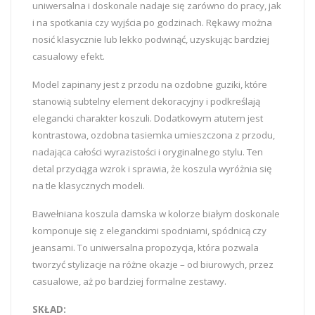
uniwersalna i doskonale nadaje się zarówno do pracy, jak
i na spotkania czy wyjścia po godzinach. Rękawy można
nosić klasycznie lub lekko podwinąć, uzyskując bardziej
casualowy efekt.
Model zapinany jest z przodu na ozdobne guziki, które
stanowią subtelny element dekoracyjny i podkreślają
elegancki charakter koszuli. Dodatkowym atutem jest
kontrastowa, ozdobna tasiemka umieszczona z przodu,
nadająca całości wyrazistości i oryginalnego stylu. Ten
detal przyciąga wzrok i sprawia, że koszula wyróżnia się
na tle klasycznych modeli.
Bawełniana koszula damska w kolorze białym doskonale
komponuje się z eleganckimi spodniami, spódnicą czy
jeansami. To uniwersalna propozycja, która pozwala
tworzyć stylizacje na różne okazje – od biurowych, przez
casualowe, aż po bardziej formalne zestawy.
SKŁAD: