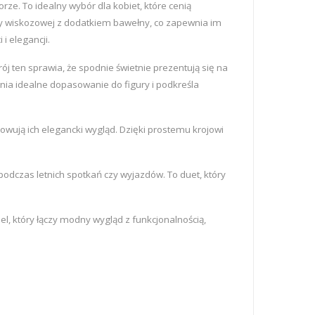
. To idealny wybór dla kobiet, które cenią
ny wiskozowej z dodatkiem bawełny, co zapewnia im
i elegancji.
 ten sprawia, że spodnie świetnie prezentują się na
wnia idealne dopasowanie do figury i podkreśla
wują ich elegancki wygląd. Dzięki prostemu krojowi
odczas letnich spotkań czy wyjazdów. To duet, który
l, który łączy modny wygląd z funkcjonalnością,