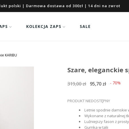
ukt polski | Darmowa dostawa od 300zł | 14 dni na zwrot
APS
KOLEKCJA ZAPS
SALE
kie KARIBU
Szare, eleganckie
- 70%
319,00 zł
95,70 zł
PRODUKT NIEDOSTĘPNY
Letnie spodnie damskie 
Wykonane z naturalnej t
Luźniejszy fason z pros
Gumka w talii