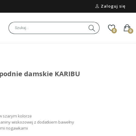
Zaloguj się
0
0
 spodnie damskie KARIBU
w szarym kolorze
kaniny wiskozowej z dodatkiem bawełny
tymi nogawkami