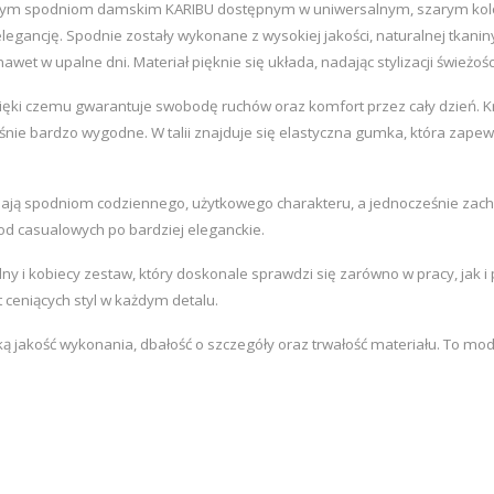
aszym spodniom damskim KARIBU dostępnym w uniwersalnym, szarym kolorze
egancję. Spodnie zostały wykonane z wysokiej jakości, naturalnej tkani
et w upalne dni. Materiał pięknie się układa, nadając stylizacji świeżości 
ęki czemu gwarantuje swobodę ruchów oraz komfort przez cały dzień. Krój
ześnie bardzo wygodne. W talii znajduje się elastyczna gumka, która zape
adają spodniom codziennego, użytkowego charakteru, a jednocześnie zacho
– od casualowych po bardziej eleganckie.
i kobiecy zestaw, który doskonale sprawdzi się zarówno w pracy, jak i p
t ceniących styl w każdym detalu.
ą jakość wykonania, dbałość o szczegóły oraz trwałość materiału. To mode