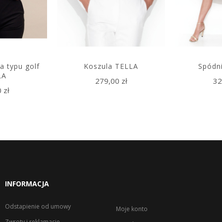
a typu golf
Koszula TELLA
Spódn
LA
279,00 zł
32
 zł
INFORMACJA
Odstapienie od umowy
Moje konto
Zwroty i reklamacje