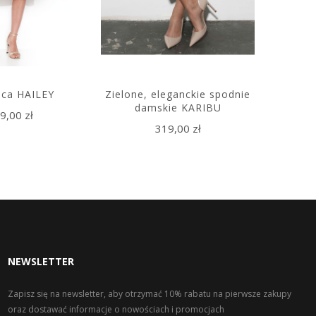
ica HAILEY
Zielone, eleganckie spodnie
Biała, l
damskie KARIBU
9,00 zł
319,00 zł
31
NEWSLETTER
Zapisz się na newsletter, aby otrzymać 10% rabatu na pierwsze zakupy
oraz dostawać informacje o nowościach i promocjach