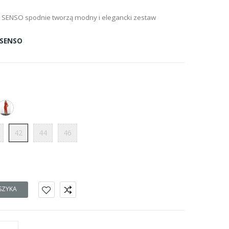
 SENSO spodnie tworzą modny i elegancki zestaw
SENSO
42
44
46
SZYKA