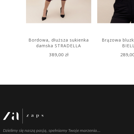
BOGOTA
Bordowa, dłuższa sukienka
Brązowa bluzk
damska STRADELLA
BIEL
 zł
389,00 zł
289,00
Dzielimy się naszą pasją, spełniamy Twoje marzenia...