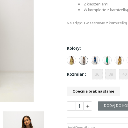
Z kieszeniami
W komplecie z kamizelką
Na zdjęciu w zestawie z kamizelką
Kolory:
36
38
40
Rozmiar :
Obecnie brak na stanie
DODAJ DO KO