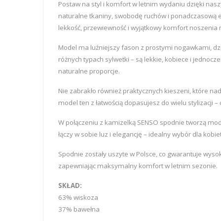
Postaw na styl i komfort w letnim wydaniu dzięki n
naturalne tkaniny, swobodę ruchów i ponadczasową el
lekkość, przewiewność i wyjątkowy komfort noszenia naw
Model ma luźniejszy fason z prostymi nogawkami, dzi
różnych typach sylwetki – są lekkie, kobiece i jednoc
naturalne proporcje.
Nie zabrakło również praktycznych kieszeni, które n
model ten z łatwością dopasujesz do wielu stylizacji 
W połączeniu z kamizelką SENSO spodnie tworzą modny 
łączy w sobie luz i elegancję – idealny wybór dla kobie
Spodnie zostały uszyte w Polsce, co gwarantuje wysok
zapewniając maksymalny komfort w letnim sezonie.
SKŁAD:
63% wiskoza
37% bawełna