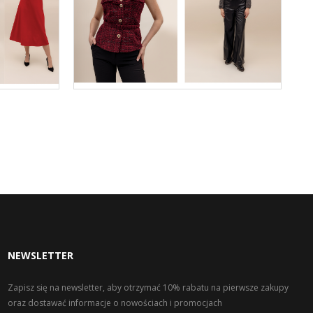
NEWSLETTER
Zapisz się na newsletter, aby otrzymać 10% rabatu na pierwsze zakupy
oraz dostawać informacje o nowościach i promocjach