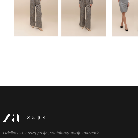
Dzielimy się naszą pasją, spełniamy Twoje marzenia...