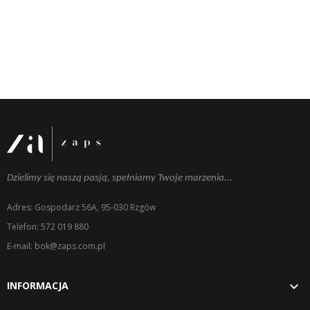
Dzielimy się naszą pasją, spełniamy Twoje marzenia...
Adres: Gospodarz 56A, 95-030 Rzgów
Telefon: 572 019 880
E-mail: bok@zaps.com.pl

INFORMACJA