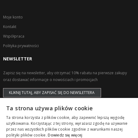
Moje konto
Kontakt
Współpraca
Polityka prywatności
NEWSLETTER
Zapisz się na newsletter, aby otrzymać 10% rabatu na pierwsze zakupy
oraz dostawać informacje o nowościach i promocjach
KLIKNIJ TUTAJ, ABY ZAPISAĆ SIĘ DO NEWSLETTERA
Ta strona używa plików cookie
Ta strona korzysta z plików cookie, aby zapewnić lepszą wygodę
użytkowania. Korzystając z tej strony, wyrażasz zgodę na używanie
przez nas wszystkich plików cookie zgodnie z warunkami naszej
Copyright © ZAPS. All Rights Reserved.
polityki plików cookie.
Dowiedz się więcej