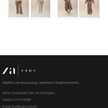
Dzielimy się naszą pasją, spełniamy Twoje marzenia...
Adres: Gospodarz 56A, 95-030 Rzgów
Telefon: 572 019 880
E-mail: bok@zaps.com.pl