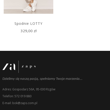
Spodnie LOTTY
329,00 zł
Dzielimy się naszą pasją, spełniamy Twoje marzenia...
Adres: Gospodarz 56A, 95-030 Rzgów
Telefon: 572 019 880
E-mail: bok@zaps.com.pl