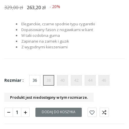
- 20%
329,00 zł
263,20 zł
Eleganckie, czarne spodnie typu cygaretki
Dopasowany fason z nogawkami w kant
W talii ozdobna guma
Zapinane na zamek i guzik
Z wygodnymi kieszeniami
36
38
40
42
44
46
Rozmiar :
Produkt jest niedostępny w tym rozmiarze.
DODAJ DO KOSZYKA