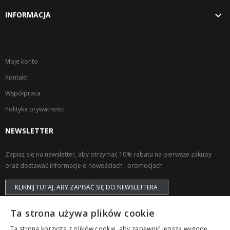

INFORMACJA
Moje konto
Kontakt
Współpraca
Polityka prywatności
NEWSLETTER
Zapisz się na newsletter, aby otrzymać 10% rabatu na pierwsze zakupy
oraz dostawać informacje o nowościach i promocjach
KLIKNIJ TUTAJ, ABY ZAPISAĆ SIĘ DO NEWSLETTERA
Ta strona używa plików cookie
Ta strona korzysta z plików cookie, aby zapewnić lepszą wygodę