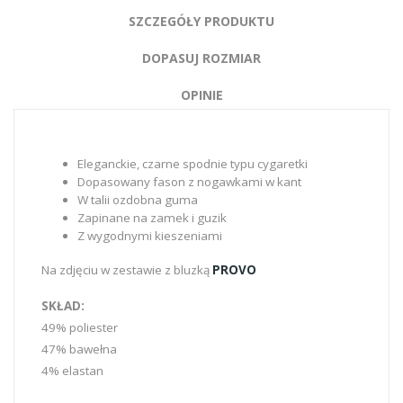
SZCZEGÓŁY PRODUKTU
DOPASUJ ROZMIAR
OPINIE
Eleganckie, czarne spodnie typu cygaretki
Dopasowany fason z nogawkami w kant
W talii ozdobna guma
Zapinane na zamek i guzik
Z wygodnymi kieszeniami
Na zdjęciu w zestawie z bluzką
PROVO
SKŁAD:
49% poliester
47% bawełna
4% elastan