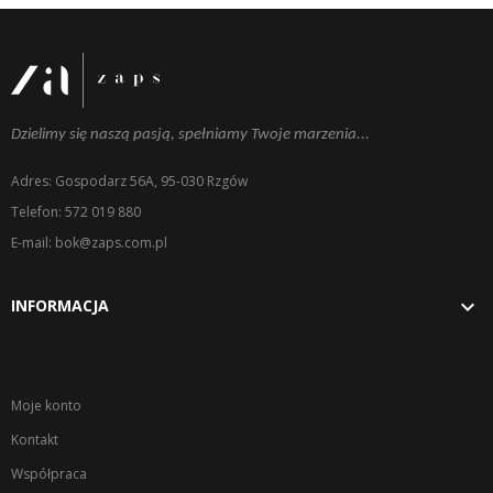
Dzielimy się naszą pasją, spełniamy Twoje marzenia...
Adres: Gospodarz 56A, 95-030 Rzgów
Telefon: 572 019 880
E-mail: bok@zaps.com.pl

INFORMACJA
Moje konto
Kontakt
Współpraca