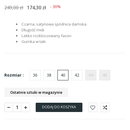
- 30%
249,00 zł
174,30 zł
Czarna, satynowa spódnica damska
Długość midi
Lekko rozkloszowany fason
Gumka w talii
36
38
40
42
44
46
Rozmiar :
Ostatnie sztuki w magazynie
DODAJ DO KOSZYKA