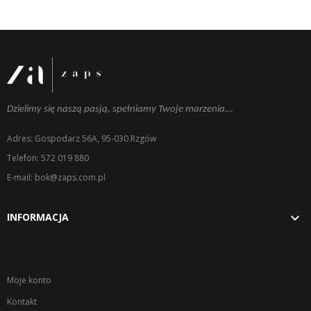
Dzielimy się naszą pasją, spełniamy Twoje marzenia...
Adres: Gospodarz 56A, 95-030 Rzgów
Telefon: 572 019 880
E-mail: bok@zaps.com.pl

INFORMACJA
Moje konto
Kontakt