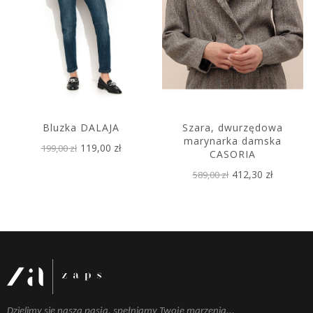
Bluzka DALAJA
Szara, dwurzędowa
marynarka damska
119,00 zł
199,00 zł
CASORIA
412,30 zł
589,00 zł
Dzielimy się naszą pasją, spełniamy Twoje marzenia...