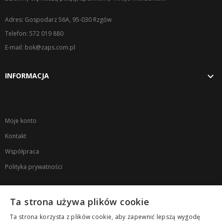
Adres: Gospodarz 56A, 95-030 Rzgów
Telefon: 572 019 880
E-mail: bok@zaps.com.pl

INFORMACJA
Moje konto
Kontakt
Współpraca
Polityka prywatności
NEWSLETTER
Ta strona używa plików cookie
Zapisz się na newsletter, aby otrzymać 10% rabatu na pierwsze zakupy
Ta strona korzysta z plików cookie, aby zapewnić lepszą wygodę
oraz dostawać informacje o nowościach i promocjach