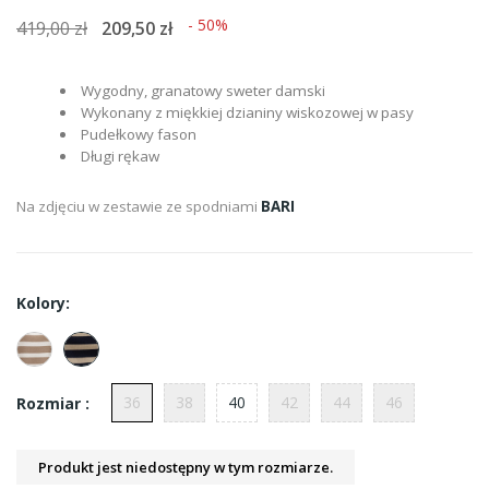
- 50%
419,00 zł
209,50 zł
Wygodny, granatowy sweter damski
Wykonany z miękkiej dzianiny wiskozowej w pasy
Pudełkowy fason
Długi rękaw
Na zdjęciu w zestawie ze spodniami
BARI
Kolory:
36
38
40
42
44
46
Rozmiar :
Produkt jest niedostępny w tym rozmiarze.