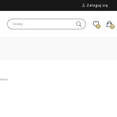
Zaloguj się
0
0
wania.