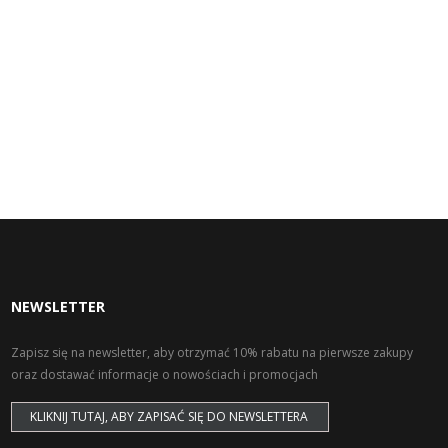
NEWSLETTER
Zapisz się na newsletter, aby otrzymać 10% rabatu na pierwsze zakupy
oraz dostawać informacje o nowościach i promocjach
KLIKNIJ TUTAJ, ABY ZAPISAĆ SIĘ DO NEWSLETTERA