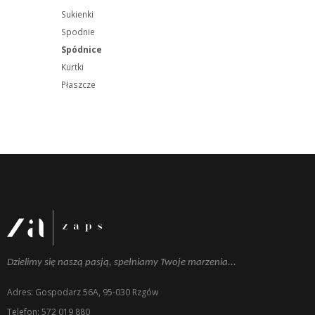
Sukienki
Spodnie
Spódnice
Kurtki
Płaszcze
Dzielimy się naszą pasją, spełniamy Twoje marzenia...
Adres: Gospodarz 56A, 95-030 Rzgów
Telefon: 572 019 880