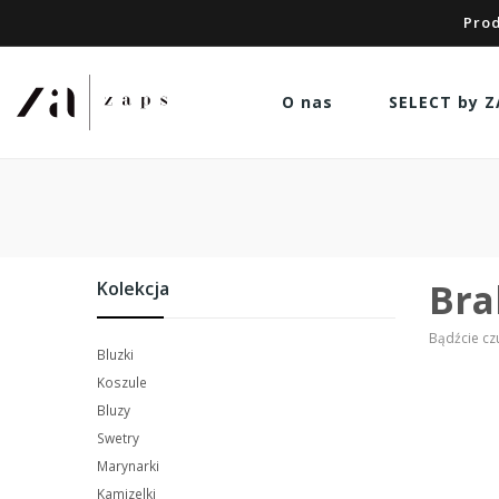
Prod
O nas
SELECT by Z
Bra
Kolekcja
Bądźcie cz
Bluzki
Koszule
Bluzy
Swetry
Marynarki
Kamizelki