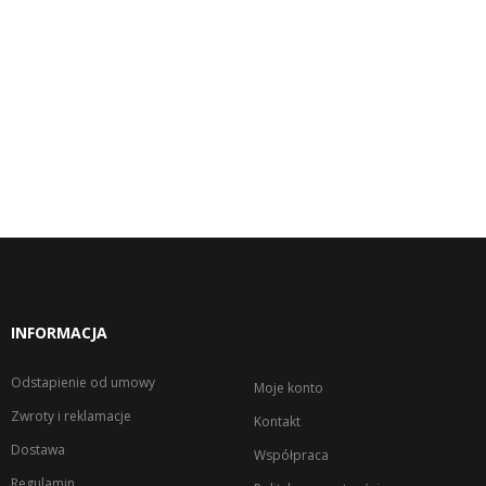
INFORMACJA
Odstapienie od umowy
Moje konto
Zwroty i reklamacje
Kontakt
Dostawa
Współpraca
Regulamin