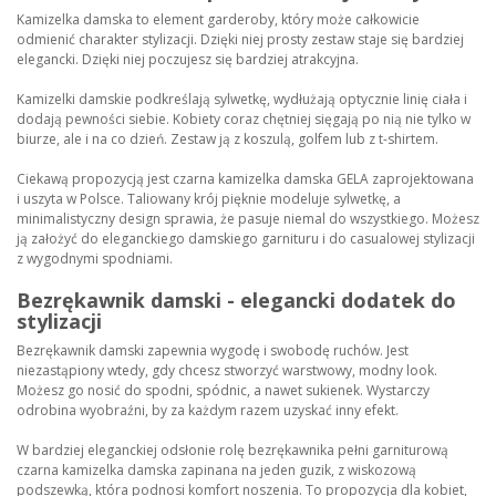
Kamizelka damska to element garderoby, który może całkowicie
odmienić charakter stylizacji. Dzięki niej prosty zestaw staje się bardziej
elegancki. Dzięki niej poczujesz się bardziej atrakcyjna.
Kamizelki damskie podkreślają sylwetkę, wydłużają optycznie linię ciała i
dodają pewności siebie. Kobiety coraz chętniej sięgają po nią nie tylko w
biurze, ale i na co dzień. Zestaw ją z koszulą, golfem lub z t-shirtem.
Ciekawą propozycją jest czarna kamizelka damska GELA zaprojektowana
i uszyta w Polsce. Taliowany krój pięknie modeluje sylwetkę, a
minimalistyczny design sprawia, że pasuje niemal do wszystkiego. Możesz
ją założyć do eleganckiego damskiego garnituru i do casualowej stylizacji
z wygodnymi spodniami.
Bezrękawnik damski - elegancki dodatek do
stylizacji
Bezrękawnik damski zapewnia wygodę i swobodę ruchów. Jest
niezastąpiony wtedy, gdy chcesz stworzyć warstwowy, modny look.
Możesz go nosić do spodni, spódnic, a nawet sukienek. Wystarczy
odrobina wyobraźni, by za każdym razem uzyskać inny efekt.
W bardziej eleganckiej odsłonie rolę bezrękawnika pełni garniturową
czarna kamizelka damska zapinana na jeden guzik, z wiskozową
podszewką, która podnosi komfort noszenia. To propozycja dla kobiet,