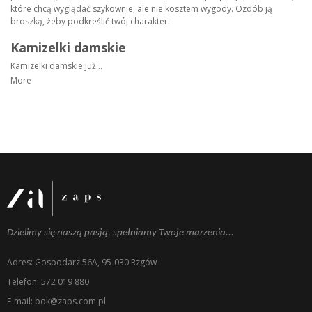
które chcą wyglądać szykownie, ale nie kosztem wygody. Ozdób ją
broszką, żeby podkreślić twój charakter.
Kamizelki damskie
Kamizelki damskie już...
More
Dzielimy się naszą pasją, spełniamy Twoje marzenia...
Adres: Gospodarz 56A, 95-030 Rzgów
Telefon: 572 019 880
E-mail: bok@zaps.com.pl