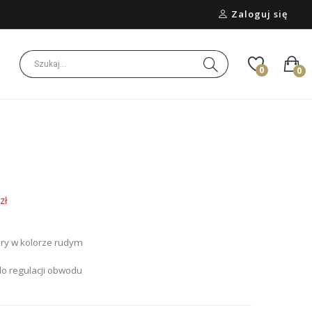
Zaloguj się
0
0
zł
ry w kolorze rudym
do regulacji obwodu