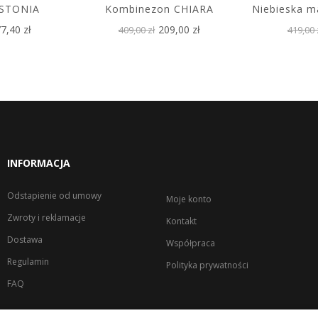
ASTONIA
Kombinezon CHIARA
Niebieska 
7,40 zł
209,00 zł
409,00 zł
419,00 
INFORMACJA
Odstapienie od umowy
Moje konto
Zwroty i reklamacje
Kontakt
Dostawa
Współpraca
Regulamin
Polityka prywatności
FAQ