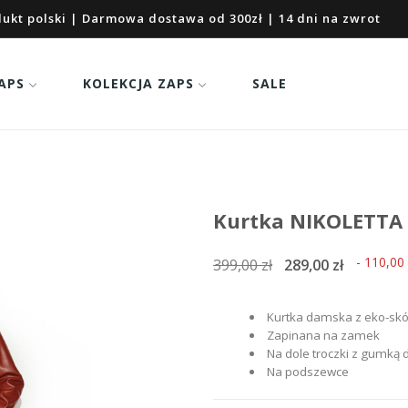
ukt polski | Darmowa dostawa od 300zł | 14 dni na zwrot
APS
KOLEKCJA ZAPS
SALE
Kurtka NIKOLETTA
- 110,00 
399,00 zł
289,00 zł
Kurtka damska z eko-skó
Zapinana na zamek
Na dole troczki z gumką 
Na podszewce