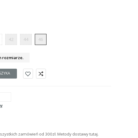
42
44
46
m rozmiarze.
SZYKA
ny
szystkich zamówień od 300zł. Metody dostawy tutaj.