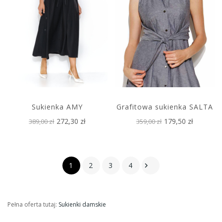
Sukienka AMY
Grafitowa sukienka SALTA
272,30 zł
179,50 zł
389,00 zł
359,00 zł
1
2
3
4

Pełna oferta tutaj:
Sukienki damskie