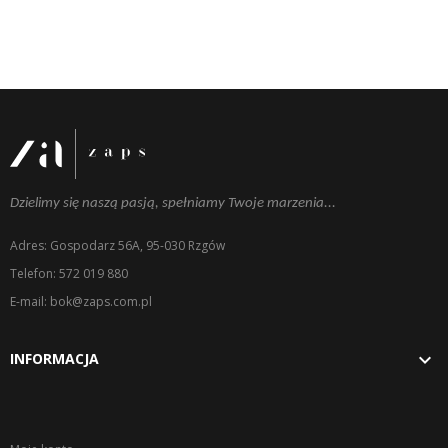
Dzielimy się naszą pasją, spełniamy Twoje marzenia...
Adres: Gospodarz 56A, 95-030 Rzgów
Telefon: 572 019 880
E-mail: bok@zaps.com.pl

INFORMACJA