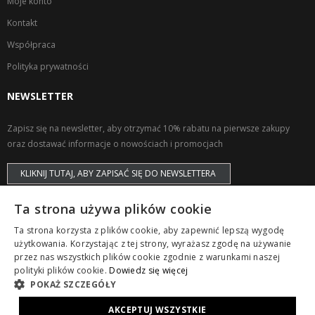
Moje konto
Kontakt
Współpraca
Polityka prywatności
NEWSLETTER
Zapisz się na newsletter, aby otrzymać 10% rabatu na pierwsze zakupy
oraz dostawać informacje o nowościach i promocjach
KLIKNIJ TUTAJ, ABY ZAPISAĆ SIĘ DO NEWSLETTERA
Ta strona używa plików cookie
Ta strona korzysta z plików cookie, aby zapewnić lepszą wygodę
użytkowania. Korzystając z tej strony, wyrażasz zgodę na używanie
przez nas wszystkich plików cookie zgodnie z warunkami naszej
Copyright © ZAPS. All Rights Reserved.
polityki plików cookie.
Dowiedz się więcej
POKAŻ SZCZEGÓŁY
AKCEPTUJ WSZYSTKIE