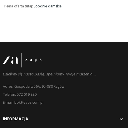
Pełna oferta tutaj:
Spodnie damskie
Dzielimy się naszą pasją, spełniamy Twoje marzenia...
Adres: Gospodarz 56A, 95-030 Rzgów
Telefon: 572 019 880
E-mail: bok@zaps.com.pl

INFORMACJA