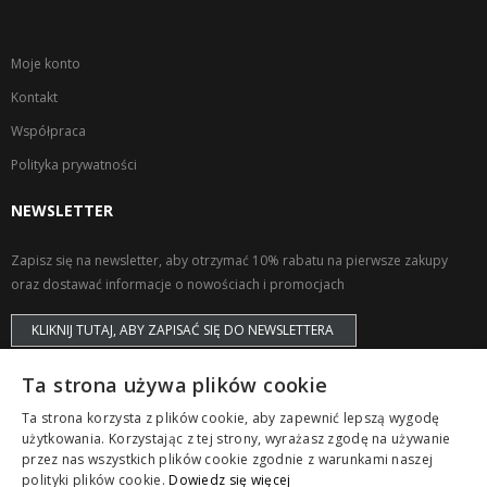
Moje konto
Kontakt
Współpraca
Polityka prywatności
NEWSLETTER
Zapisz się na newsletter, aby otrzymać 10% rabatu na pierwsze zakupy
oraz dostawać informacje o nowościach i promocjach
KLIKNIJ TUTAJ, ABY ZAPISAĆ SIĘ DO NEWSLETTERA
Ta strona używa plików cookie
Ta strona korzysta z plików cookie, aby zapewnić lepszą wygodę
użytkowania. Korzystając z tej strony, wyrażasz zgodę na używanie
przez nas wszystkich plików cookie zgodnie z warunkami naszej
Copyright © ZAPS. All Rights Reserved.
polityki plików cookie.
Dowiedz się więcej