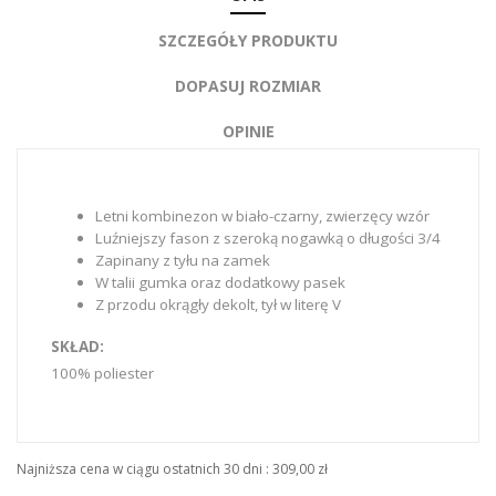
SZCZEGÓŁY PRODUKTU
DOPASUJ ROZMIAR
OPINIE
Letni kombinezon w biało-czarny, zwierzęcy wzór
Luźniejszy fason z szeroką nogawką o długości 3/4
Zapinany z tyłu na zamek
W talii gumka oraz dodatkowy pasek
Z przodu okrągły dekolt, tył w literę V
SKŁAD:
100% poliester
Najniższa cena w ciągu ostatnich 30 dni :
309,00 zł