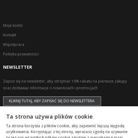
Moje konto
Kontakt
Współpraca
Polityka prywatności
NEWSLETTER
Zapisz się na newsletter, aby otrzymać 10% rabatu na pierwsze zakupy
oraz dostawać informacje o nowościach i promocjach
KLIKNIJ TUTAJ, ABY ZAPISAĆ SIĘ DO NEWSLETTERA
Ta strona używa plików cookie
Ta strona korzysta z plików cookie, aby zapewnić lepszą wygodę
użytkowania. Korzystając z tej strony, wyrażasz zgodę na używanie
przez nas wszystkich plików cookie zgodnie z warunkami naszej