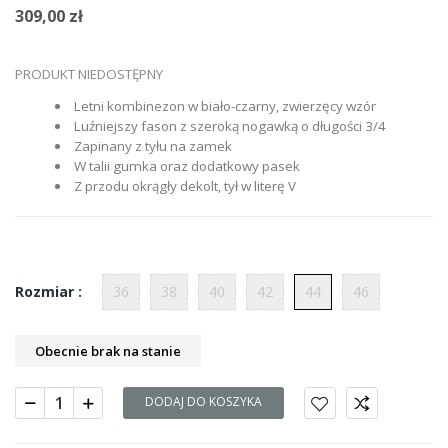
309,00 zł
PRODUKT NIEDOSTĘPNY
Letni kombinezon w biało-czarny, zwierzęcy wzór
Luźniejszy fason z szeroką nogawką o długości 3/4
Zapinany z tyłu na zamek
W talii gumka oraz dodatkowy pasek
Z przodu okrągły dekolt, tył w literę V
36
38
40
42
44
46
Rozmiar :
Obecnie brak na stanie
DODAJ DO KOSZYKA