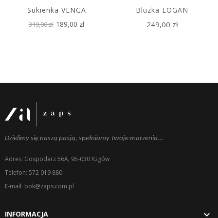
Sukienka VENGA
Bluzka LOGAN
189,00 zł
249,00 zł
319,00 zł
Dzielimy się naszą pasją, spełniamy Twoje marzenia...
Adres: Gospodarz 56A, 95-030 Rzgów
Telefon: 572 019 880
E-mail: bok@zaps.com.pl

INFORMACJA