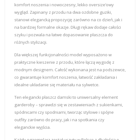
komfort noszenia i nowoczesny, lekko oversize’owy
wygląd. Zapinany z przodu na dwa ozdobne guziki,
stanowi elegancką propozycję zarówno na co dzień, jak i
na bardziej formalne okazje. Długi rękaw dodaje całości
szyku i pozwala na łatwe dopasowanie płaszcza do
różnych stylizacji.
Dla większej funkcjonalności model wyposażono w
praktyczne kieszenie z przodu, które łączą wygodę z
modnym designem. Całość wykonana jest na podszewce,
co gwarantuje komfort noszenia, łatwość zakładania i
idealne układanie się materiału na sylwetce.
Ten elegancki płaszcz damski to uniwersalny element
garderoby – sprawdzi się w zestawieniach z sukienkami,
spódnicami czy spodniami, tworząc stylowe i spójne
outfity zarówno do pracy, jak i na spotkania czy
eleganckie wyjścia.
Każdy egzemplarz został uszyty w Polsce z dbałością o