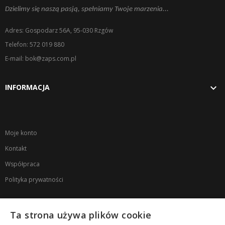
Dzielimy się naszą pasją, spełniamy Twoje marzenia...
Adres: Gospodarz 56A, 95-030 Rzgów
Telefon: 572 019 880
E-mail: bok@zaps.com.pl

INFORMACJA
Moje konto
Kontakt
Współpraca
Polityka prywatności
NEWSLETTER
Ta strona używa plików cookie
Zapisz się na newsletter, aby otrzymać 10% rabatu na pierwsze zakupy