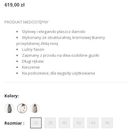
619,00 zł
PRODUKT NIEDOSTĘPNY
Stylowy i elegancki płaszcz damski
Wykonany ze strukturalnej, kremowej tkaniny
przeplatanej złotą nicią
Luźny fason
Zapinany z przodu na dwa ozdobne guziki
Długi rękaw
Kieszenie
Na podszewce, dla wygody użytkowania
Kolory:
36
38
40
42
44
46
Rozmiar :