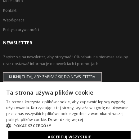
Moje konto
Kontakt
Współpraca
Polityka prywatności
NEWSLETTER
Zapisz się na newsletter, aby otrzymać 10% rabatu na pierwsze zakupy
oraz dostawać informacje o nowościach i promocjach
KLIKNIJ TUTAJ, ABY ZAPISAĆ SIĘ DO NEWSLETTERA
Ta strona używa plików cookie
Ta strona korzysta z plików cookie, aby zapewnić lepszą wygodę
użytkowania. Korzystając z tej strony, wyrażasz zgodę na używanie
przez nas wszystkich plików cookie zgodnie z warunkami naszej
Copyright © ZAPS. All Rights Reserved.
polityki plików cookie.
Dowiedz się więcej
POKAŻ SZCZEGÓŁY
AKCEPTUJ WSZYSTKIE