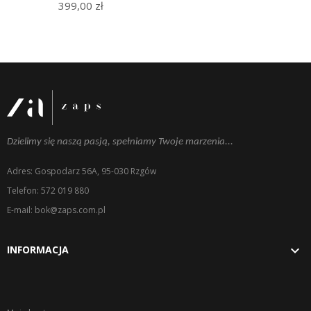
399,00 zł
Dzielimy się naszą pasją, spełniamy Twoje marzenia...
Adres: Gospodarz 56A, 95-030 Rzgów
Telefon: 572 019 880
E-mail: bok@zaps.com.pl

INFORMACJA