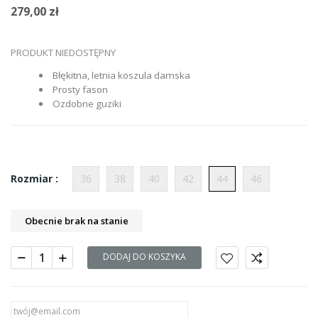
279,00 zł
PRODUKT NIEDOSTĘPNY
Błękitna, letnia koszula damska
Prosty fason
Ozdobne guziki
36
38
40
42
44
46
Rozmiar :
Obecnie brak na stanie
DODAJ DO KOSZYKA