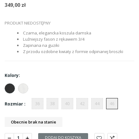
349,00 zł
PRODUKT NIEDOSTĘPNY
Czarna, elegancka koszula damska
Luźniejszy fason z rękawem 3/4
Zapinana na guziki
Z przodu ozdobne kwiaty z formie odpinanej broszki
Kolory:
36
38
40
42
44
46
Rozmiar :
Obecnie brak na stanie
DODAJ DO KOSZYKA