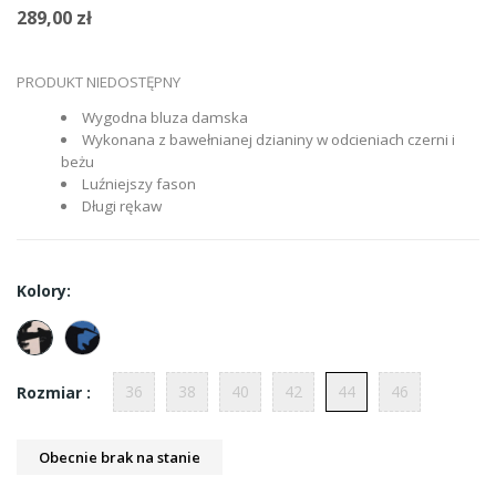
289,00 zł
PRODUKT NIEDOSTĘPNY
Wygodna bluza damska
Wykonana z bawełnianej dzianiny w odcieniach czerni i
beżu
Luźniejszy fason
Długi rękaw
Kolory:
36
38
40
42
44
46
Rozmiar :
Obecnie brak na stanie