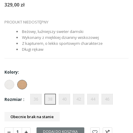
329,00 zł
PRODUKT NIEDOSTĘPNY
Beżowy, luźniejszy sweter damski
Wykonany z miękkiej dzianiny wiskozowej
Z kapturem, o lekko sportowym charakterze
Długi rękaw
Kolory:
36
38
40
42
44
46
Rozmiar :
Obecnie brak na stanie
DODAJ DO KOSZYKA