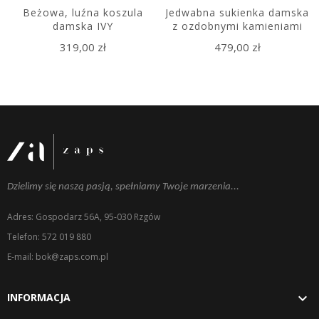
Beżowa, luźna koszula
Jedwabna sukienka damska
damska IVY
z ozdobnymi kamieniami
319,00 zł
479,00 zł
Dzielimy się naszą pasją, spełniamy Twoje marzenia...
Adres: Gospodarz 56A, 95-030 Rzgów
Telefon: 572 019 880
E-mail: bok@zaps.com.pl

INFORMACJA