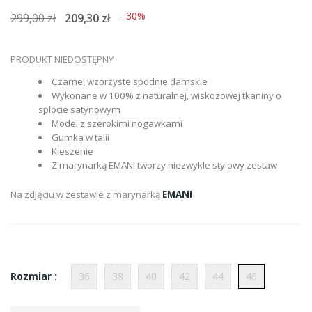
- 30%
299,00 zł
209,30 zł
PRODUKT NIEDOSTĘPNY
Czarne, wzorzyste spodnie damskie
Wykonane w 100% z naturalnej, wiskozowej tkaniny o
splocie satynowym
Model z szerokimi nogawkami
Gumka w talii
Kieszenie
Z marynarką EMANI tworzy niezwykle stylowy zestaw
Na zdjęciu w zestawie z marynarką
EMANI
36
38
40
42
44
46
Rozmiar :