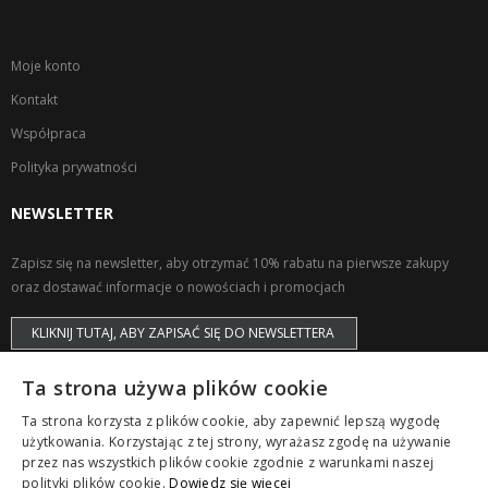
Moje konto
Kontakt
Współpraca
Polityka prywatności
NEWSLETTER
Zapisz się na newsletter, aby otrzymać 10% rabatu na pierwsze zakupy
oraz dostawać informacje o nowościach i promocjach
KLIKNIJ TUTAJ, ABY ZAPISAĆ SIĘ DO NEWSLETTERA
Ta strona używa plików cookie
Ta strona korzysta z plików cookie, aby zapewnić lepszą wygodę
użytkowania. Korzystając z tej strony, wyrażasz zgodę na używanie
przez nas wszystkich plików cookie zgodnie z warunkami naszej
Copyright © ZAPS. All Rights Reserved.
polityki plików cookie.
Dowiedz się więcej