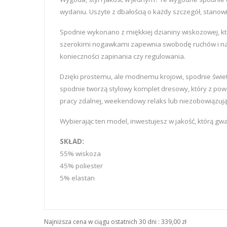
wydaniu. Uszyte z dbałością o każdy szczegół, stanow
Spodnie wykonano z miękkiej dzianiny wiskozowej, kt
szerokimi nogawkami zapewnia swobodę ruchów i nada
konieczności zapinania czy regulowania.
Dzięki prostemu, ale modnemu krojowi, spodnie świe
spodnie tworzą stylowy komplet dresowy, który z powo
pracy zdalnej, weekendowy relaks lub niezobowiązując
Wybierając ten model, inwestujesz w jakość, którą gwar
SKŁAD:
55% wiskoza
45% poliester
5% elastan
Najniższa cena w ciągu ostatnich 30 dni :
339,00 zł