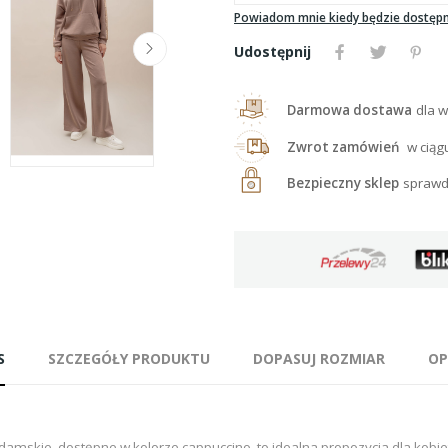
Powiadom mnie kiedy będzie dostęp
Udostępnij
Darmowa dostawa
dla w
Zwrot zamówień
w ciąg
Bezpieczny sklep
sprawd
S
SZCZEGÓŁY PRODUKTU
DOPASUJ ROZMIAR
OP
 damskie, dostępne w kolorze cappuccino, to idealna propozycja dla ko