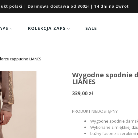
ukt polski | Darmowa dostawa od 300zł | 14 dni na zwrot
APS
KOLEKCJA ZAPS
SALE
orze cappucino LIANES
Wygodne spodnie d
LIANES
339,00 zł
PRODUKT NIEDOSTĘPNY
Wygodne spodnie damski
Wykonane z miękkiej dzi
Luźny fason z szerokim