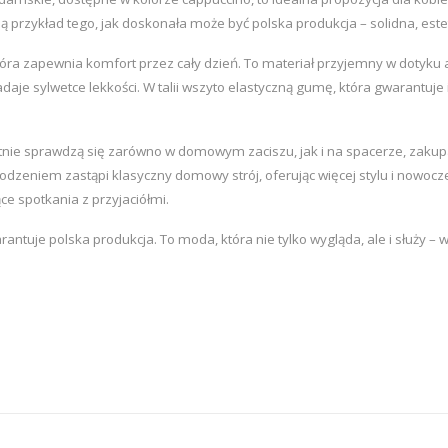
ią przykład tego, jak doskonała może być polska produkcja – solidna, es
óra zapewnia komfort przez cały dzień. To materiał przyjemny w dotyku 
je sylwetce lekkości. W talii wszyto elastyczną gumę, która gwarantuj
tnie sprawdzą się zarówno w domowym zaciszu, jak i na spacerze, zakup
dzeniem zastąpi klasyczny domowy strój, oferując więcej stylu i nowocze
e spotkania z przyjaciółmi.
antuje polska produkcja. To moda, która nie tylko wygląda, ale i służy – w