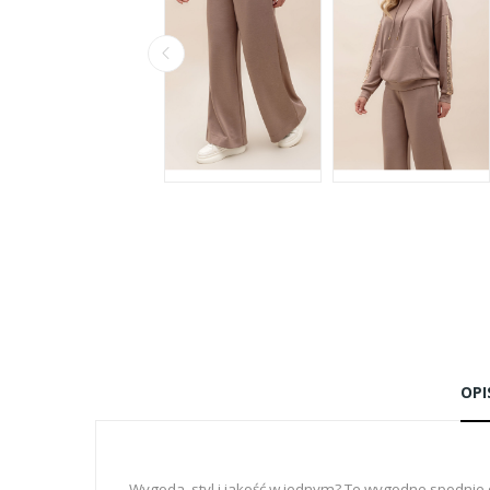
OPI
Wygoda, styl i jakość w jednym? Te wygodne spodnie