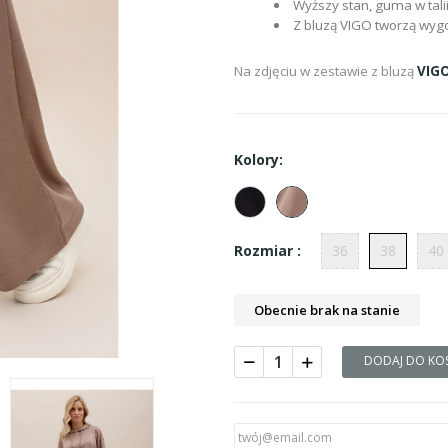
Wyższy stan, guma w tali
Z bluzą VIGO tworzą wyg
Na zdjęciu w zestawie z bluzą
VIG
Kolory:
36
38
40
Rozmiar :
Obecnie brak na stanie
DODAJ DO KO