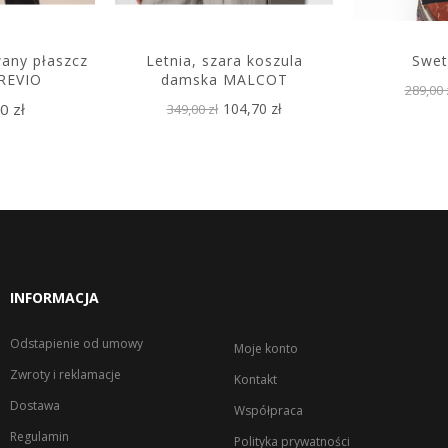
any płaszcz
Letnia, szara koszula
Swet
REVIO
damska MALCOT
289,00 
0 zł
104,70 zł
349,00 zł
INFORMACJA
Odstapienie od umowy
Moje konto
Zwroty i reklamacje
Kontakt
Dostawa
Współpraca
Regulamin
Polityka prywatności