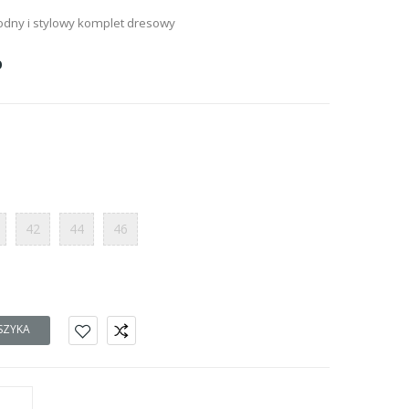
i
odny i stylowy komplet dresowy
O
42
44
46
SZYKA