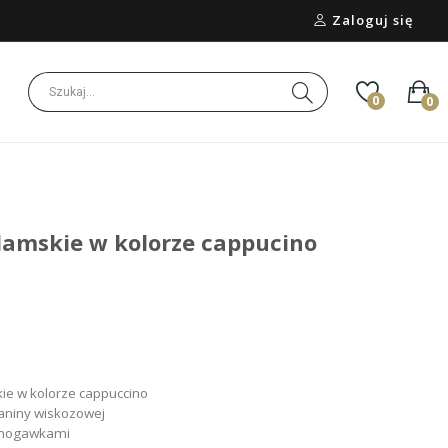
Zaloguj się
0
0
amskie w kolorze cappucino
e w kolorze cappuccino
aniny wiskozowej
i nogawkami