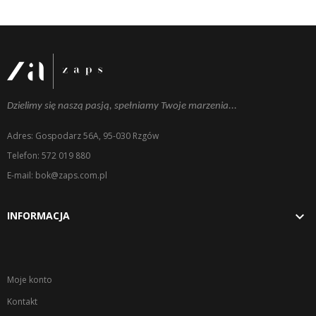
Dzielimy się naszą pasją, spełniamy Twoje marzenia...
Adres: Gospodarz 56A, 95-030 Rzgów
Telefon: 572 019 880
E-mail: bok@zaps.com.pl

INFORMACJA
Moje konto
Kontakt