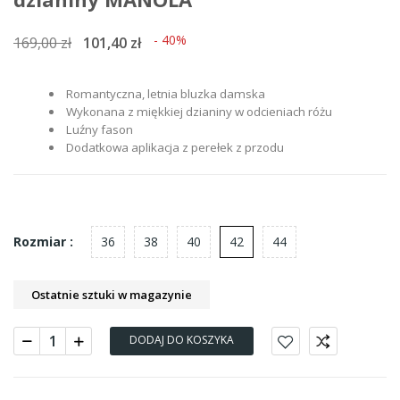
- 40%
169,00 zł
101,40 zł
Romantyczna, letnia bluzka damska
Wykonana z miękkiej dzianiny w odcieniach różu
Luźny fason
Dodatkowa aplikacja z perełek z przodu
36
38
40
42
44
Rozmiar :
Ostatnie sztuki w magazynie
DODAJ DO KOSZYKA