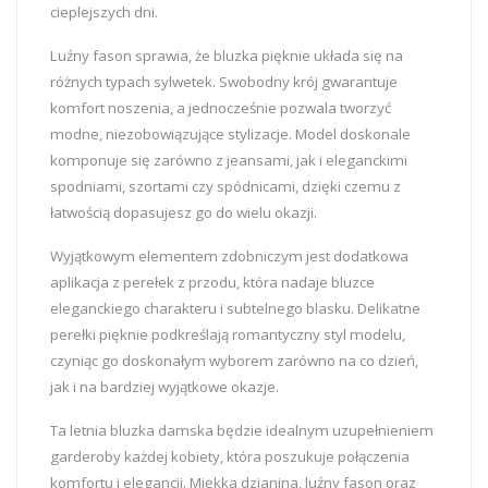
cieplejszych dni.
Luźny fason sprawia, że bluzka pięknie układa się na
różnych typach sylwetek. Swobodny krój gwarantuje
komfort noszenia, a jednocześnie pozwala tworzyć
modne, niezobowiązujące stylizacje. Model doskonale
komponuje się zarówno z jeansami, jak i eleganckimi
spodniami, szortami czy spódnicami, dzięki czemu z
łatwością dopasujesz go do wielu okazji.
Wyjątkowym elementem zdobniczym jest dodatkowa
aplikacja z perełek z przodu, która nadaje bluzce
eleganckiego charakteru i subtelnego blasku. Delikatne
perełki pięknie podkreślają romantyczny styl modelu,
czyniąc go doskonałym wyborem zarówno na co dzień,
jak i na bardziej wyjątkowe okazje.
Ta letnia bluzka damska będzie idealnym uzupełnieniem
garderoby każdej kobiety, która poszukuje połączenia
komfortu i elegancji. Miękka dzianina, luźny fason oraz