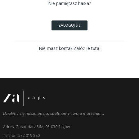
Nie pamiętasz hasła?
ZALOGUJ SIĘ
Nie masz konta? Załóż je tutaj
Dzielimy się naszą pasją, spełniamy Twoje marzenia...
Adres: Gospodarz 56A, 95-030 Rzgów
Telefon: 572 019 880