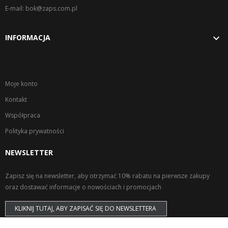
E-mail: bok@zaps.com.pl

INFORMACJA
Moje konto
Kontakt
Współpraca
Polityka prywatności
NEWSLETTER
Zapisz się na newsletter, aby otrzymać 10% rabatu na pierwsze zakupy
oraz dostawać informacje o nowościach i promocjach
KLIKNIJ TUTAJ, ABY ZAPISAĆ SIĘ DO NEWSLETTERA