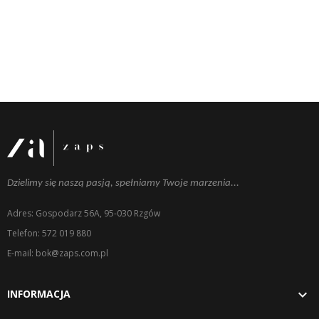
Dzielimy się naszą pasją, spełniamy Twoje marzenia...
Adres: Gospodarz 56A, 95-030 Rzgów
Telefon: 572 019 880
E-mail: bok@zaps.com.pl

INFORMACJA