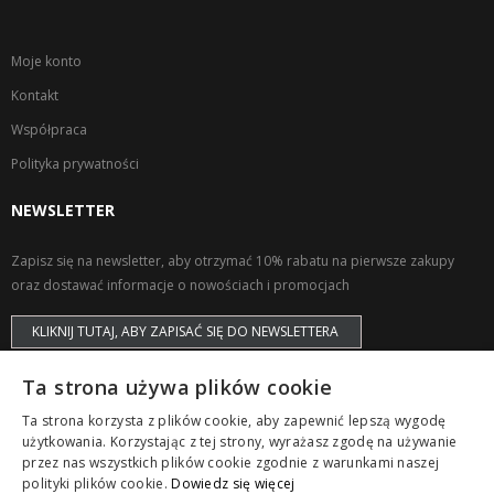
Moje konto
Kontakt
Współpraca
Polityka prywatności
NEWSLETTER
Zapisz się na newsletter, aby otrzymać 10% rabatu na pierwsze zakupy
oraz dostawać informacje o nowościach i promocjach
KLIKNIJ TUTAJ, ABY ZAPISAĆ SIĘ DO NEWSLETTERA
Ta strona używa plików cookie
Ta strona korzysta z plików cookie, aby zapewnić lepszą wygodę
użytkowania. Korzystając z tej strony, wyrażasz zgodę na używanie
przez nas wszystkich plików cookie zgodnie z warunkami naszej
Copyright © ZAPS. All Rights Reserved.
polityki plików cookie.
Dowiedz się więcej