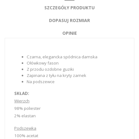
SZCZEGÓŁY PRODUKTU
DOPASUJ ROZMIAR
OPINIE
Czarna, elegancka spódnica damska
Ołówkowy fason
Z przodu ozdobne guziki
Zapinana z tyłu na kryty zamek
Na podszewce
SKŁAD:
Wierzch
98% poliester
2% elastan
Podszewka
100% acetat