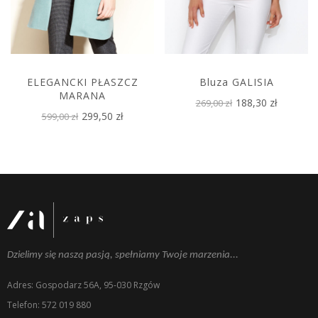
ELEGANCKI PŁASZCZ
Bluza GALISIA
MARANA
188,30 zł
269,00 zł
299,50 zł
599,00 zł
Dzielimy się naszą pasją, spełniamy Twoje marzenia...
Adres: Gospodarz 56A, 95-030 Rzgów
Telefon: 572 019 880