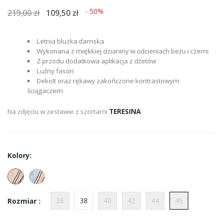
- 50%
219,00 zł
109,50 zł
Letnia bluzka damska
Wykonana z miękkiej dzianiny w odcieniach beżu i czerni
Z przodu dodatkowa aplikacja z dżetów
Luźny fason
Dekolt oraz rękawy zakończone kontrastowym
ściągaczem
Na zdjęciu w zestawie z szortami
TERESINA
Kolory:
36
38
40
42
44
46
Rozmiar :