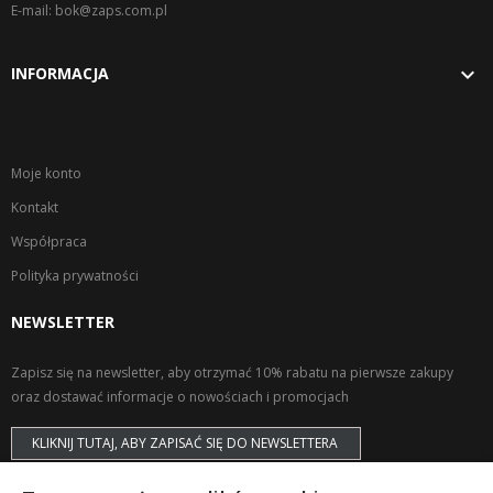
E-mail: bok@zaps.com.pl

INFORMACJA
Moje konto
Kontakt
Współpraca
Polityka prywatności
NEWSLETTER
Zapisz się na newsletter, aby otrzymać 10% rabatu na pierwsze zakupy
oraz dostawać informacje o nowościach i promocjach
KLIKNIJ TUTAJ, ABY ZAPISAĆ SIĘ DO NEWSLETTERA