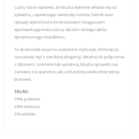
Luźny fason sprawia, że bluzka świetnie układa się na
sylwetce, zapewniając swobodę ruchów. Dekolt oraz
rękawy wykończone kontrastowym ściągaczem
wprowadzają nowoczesny akcent i dodają całości
dynamicznego charakteru.
To doskonała opcja na codzienne stylizacje, które łączą
casualowy styl z odrobiną elegancji. Idealna do połączenia
z dżinsami, szortami lub spódnicą, bluzka sprawdzi się
zarówno na spacerze, jak i w bardziej swobodnej wersji
biurowej.
SKŁAD:
70% poliester
28% wiskoza
2% elastan