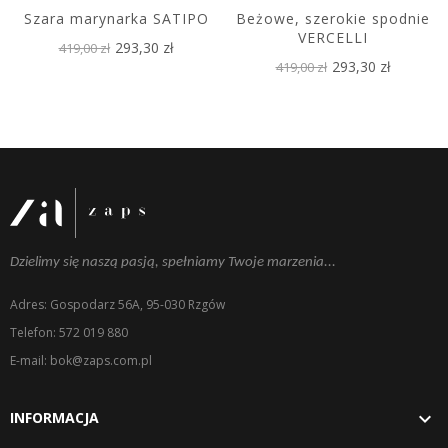
Szara marynarka SATIPO
Beżowe, szerokie spodnie
VERCELLI
293,30 zł
419,00 zł
293,30 zł
419,00 zł
Dzielimy się naszą pasją, spełniamy Twoje marzenia...
Adres: Gospodarz 56A, 95-030 Rzgów
Telefon: 572 019 880
E-mail: bok@zaps.com.pl

INFORMACJA