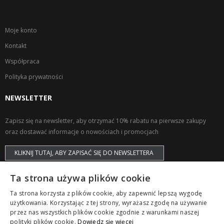
Moje konto
Kontakt
Współpraca
Polityka prywatności
NEWSLETTER
Zapisz się na newsletter, aby otrzymać 10% rabatu na pierwsze zakupy
oraz dostawać informacje o nowościach i promocjach
KLIKNIJ TUTAJ, ABY ZAPISAĆ SIĘ DO NEWSLETTERA
Ta strona używa plików cookie
Ta strona korzysta z plików cookie, aby zapewnić lepszą wygodę
użytkowania. Korzystając z tej strony, wyrażasz zgodę na używanie
przez nas wszystkich plików cookie zgodnie z warunkami naszej
Copyright © ZAPS. All Rights Reserved.
polityki plików cookie.
Dowiedz się więcej