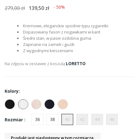
- 50%
279,00 zł
139,50 zł
Kremowe, eleganckie spodnie typu cygaretki
Dopasowany fason z nogawkami w kant
Średni stan, w pasie ozdobna guma
Zapinane na zamek i guzik
Z wygodnymi kieszeniami
Na zdjęciu w zestawie z koszulą
LORETTO
Kolory:
36
38
40
42
44
46
Rozmiar :
Produkt jest niedostępny w tym rozmiarze.