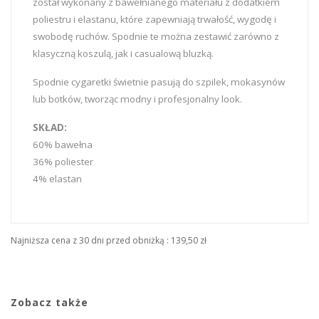
został wykonany z bawełnianego materiału z dodatkiem
poliestru i elastanu, które zapewniają trwałość, wygodę i
swobodę ruchów. Spodnie te można zestawić zarówno z
klasyczną koszulą, jak i casualową bluzką.
Spodnie cygaretki świetnie pasują do szpilek, mokasynów
lub botków, tworząc modny i profesjonalny look.
SKŁAD:
60% bawełna
36% poliester
4% elastan
Najniższa cena z 30 dni przed obniżką :
139,50 zł
Zobacz także