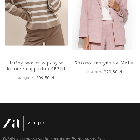
Luźny sweter w pasy w
Różowa marynarka MALA
kolorze cappucino SEGNI
229,50 zł
459,00 zł
209,50 zł
419,00 zł
Dzielimy się naszą pasją, spełniamy Twoje marzenia...