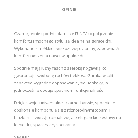
OPINIE
Czarne, letnie spodnie damskie FUNZA to połączenie
komfortu i modnego stylu, są idealne na gorące dni.
Wykonane z miękkiej, wiskozowej dzianiny, zapewniają
komfort noszenia nawet w upalne dni.
Spodnie mają luźny fason z szeroką nogawką, co
gwarantuje swobodę ruchów i lekkość. Gumka w talii
zapewnia wygodne dopasowanie, nie uciskając, a
jednocześnie dodaje spodniom funkcjonalności.
Dzięki swojej uniwersalnej, czarnej barwie, spodnie te
doskonale komponują się z różnorodnymi topami i
bluzkami, tworząc casualowe, ale eleganckie zestawy na
letnie dni, spacery czy spotkania.
SKŁAD: