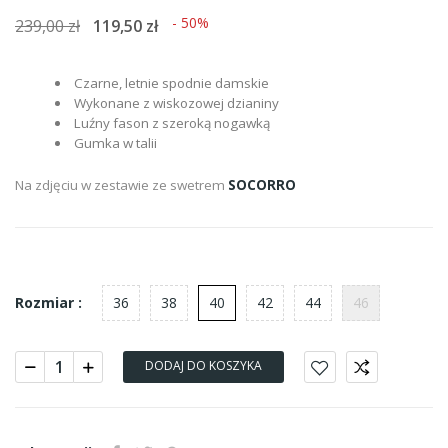
- 50%
239,00 zł
119,50 zł
Czarne, letnie spodnie damskie
Wykonane z wiskozowej dzianiny
Luźny fason z szeroką nogawką
Gumka w talii
Na zdjęciu w zestawie ze swetrem
SOCORRO
36
38
40
42
44
46
Rozmiar :
DODAJ DO KOSZYKA