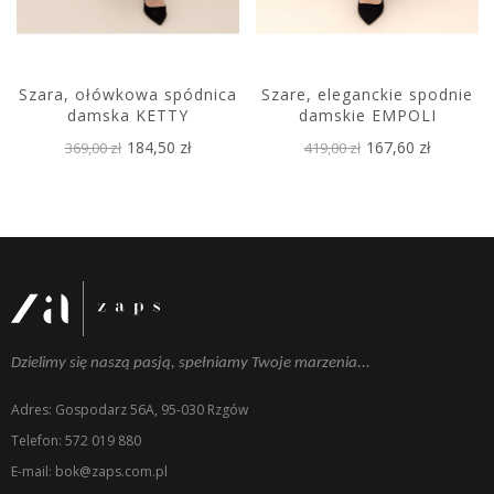
Szara, ołówkowa spódnica
Szare, eleganckie spodnie
damska KETTY
damskie EMPOLI
184,50 zł
167,60 zł
369,00 zł
419,00 zł
Dzielimy się naszą pasją, spełniamy Twoje marzenia...
Adres: Gospodarz 56A, 95-030 Rzgów
Telefon: 572 019 880
E-mail: bok@zaps.com.pl