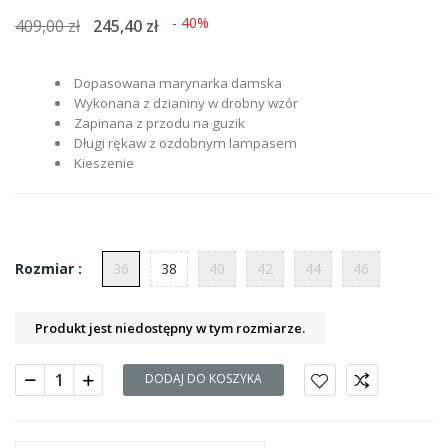
- 40%
409,00 zł
245,40 zł
Dopasowana marynarka damska
Wykonana z dzianiny w drobny wzór
Zapinana z przodu na guzik
Długi rękaw z ozdobnym lampasem
Kieszenie
36
38
40
42
44
46
Rozmiar :
Produkt jest niedostępny w tym rozmiarze.
DODAJ DO KOSZYKA