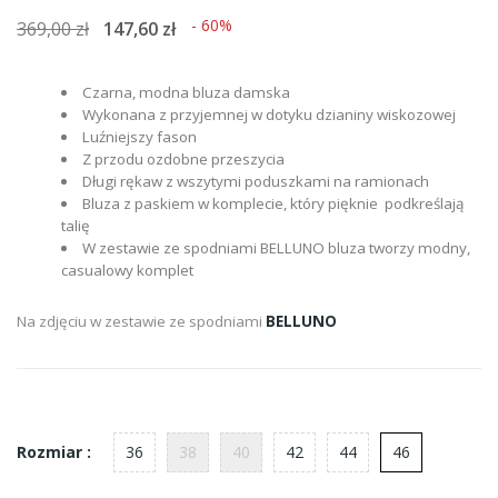
- 60%
369,00 zł
147,60 zł
Czarna, modna bluza damska
Wykonana z przyjemnej w dotyku dzianiny wiskozowej
Luźniejszy fason
Z przodu ozdobne przeszycia
Długi rękaw z wszytymi poduszkami na ramionach
Bluza z paskiem w komplecie, który pięknie podkreślają
talię
W zestawie ze spodniami BELLUNO bluza tworzy modny,
casualowy komplet
Na zdjęciu w zestawie ze spodniami
BELLUNO
36
38
40
42
44
46
Rozmiar :