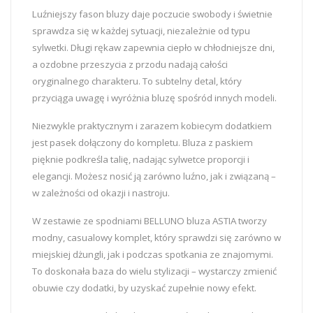
Luźniejszy fason bluzy daje poczucie swobody i świetnie
sprawdza się w każdej sytuacji, niezależnie od typu
sylwetki. Długi rękaw zapewnia ciepło w chłodniejsze dni,
a ozdobne przeszycia z przodu nadają całości
oryginalnego charakteru. To subtelny detal, który
przyciąga uwagę i wyróżnia bluzę spośród innych modeli.
Niezwykle praktycznym i zarazem kobiecym dodatkiem
jest pasek dołączony do kompletu. Bluza z paskiem
pięknie podkreśla talię, nadając sylwetce proporcji i
elegancji. Możesz nosić ją zarówno luźno, jak i związaną –
w zależności od okazji i nastroju.
W zestawie ze spodniami BELLUNO bluza ASTIA tworzy
modny, casualowy komplet, który sprawdzi się zarówno w
miejskiej dżungli, jak i podczas spotkania ze znajomymi.
To doskonała baza do wielu stylizacji – wystarczy zmienić
obuwie czy dodatki, by uzyskać zupełnie nowy efekt.