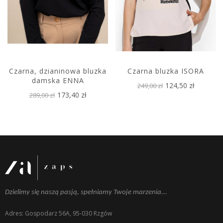
Czarna, dzianinowa bluzka
Czarna bluzka ISORA
damska ENNA
124,50 zł
249,00 zł
173,40 zł
289,00 zł
Dzielimy się naszą pasją, spełniamy Twoje marzenia...
Adres: Gospodarz 56A, 95-030 Rzgów