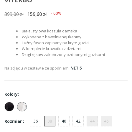
- 60%
399,00 zł
159,60 zł
Biała, stylowa koszula damska
Wykonana z bawełnianej tkaniny
Luźny fason zapinany na kryte guziki
W komplecie krawatka z dżetami
Długi rękaw zakończony ozdobnymi guzikami
Na zdjęciu w zestawie ze spodniami
NETIS
Kolory:
36
38
40
42
44
46
Rozmiar :