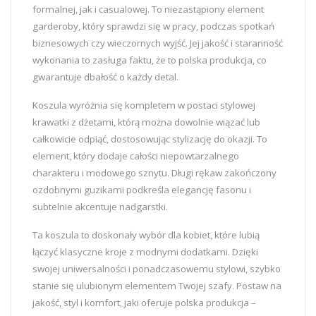
formalnej, jak i casualowej. To niezastąpiony element
garderoby, który sprawdzi się w pracy, podczas spotkań
biznesowych czy wieczornych wyjść. Jej jakość i staranność
wykonania to zasługa faktu, że to polska produkcja, co
gwarantuje dbałość o każdy detal.
Koszula wyróżnia się kompletem w postaci stylowej
krawatki z dżetami, którą można dowolnie wiązać lub
całkowicie odpiąć, dostosowując stylizację do okazji. To
element, który dodaje całości niepowtarzalnego
charakteru i modowego sznytu. Długi rękaw zakończony
ozdobnymi guzikami podkreśla elegancję fasonu i
subtelnie akcentuje nadgarstki.
Ta koszula to doskonały wybór dla kobiet, które lubią
łączyć klasyczne kroje z modnymi dodatkami. Dzięki
swojej uniwersalności i ponadczasowemu stylowi, szybko
stanie się ulubionym elementem Twojej szafy. Postaw na
jakość, styl i komfort, jaki oferuje polska produkcja –