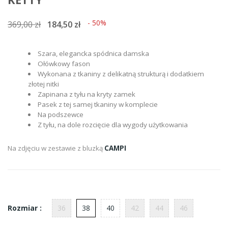
- 50%
369,00 zł
184,50 zł
Szara, elegancka spódnica damska
Ołówkowy fason
Wykonana z tkaniny z delikatną strukturą i dodatkiem
złotej nitki
Zapinana z tyłu na kryty zamek
Pasek z tej samej tkaniny w komplecie
Na podszewce
Z tyłu, na dole rozcięcie dla wygody użytkowania
Na zdjęciu w zestawie z bluzką
CAMPI
36
38
40
42
44
46
Rozmiar :