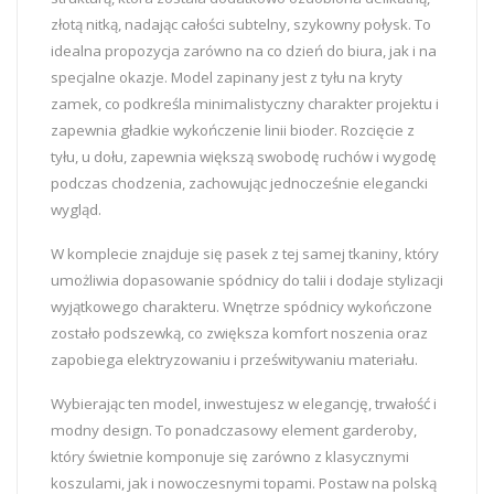
złotą nitką, nadając całości subtelny, szykowny połysk. To
idealna propozycja zarówno na co dzień do biura, jak i na
specjalne okazje. Model zapinany jest z tyłu na kryty
zamek, co podkreśla minimalistyczny charakter projektu i
zapewnia gładkie wykończenie linii bioder. Rozcięcie z
tyłu, u dołu, zapewnia większą swobodę ruchów i wygodę
podczas chodzenia, zachowując jednocześnie elegancki
wygląd.
W komplecie znajduje się pasek z tej samej tkaniny, który
umożliwia dopasowanie spódnicy do talii i dodaje stylizacji
wyjątkowego charakteru. Wnętrze spódnicy wykończone
zostało podszewką, co zwiększa komfort noszenia oraz
zapobiega elektryzowaniu i prześwitywaniu materiału.
Wybierając ten model, inwestujesz w elegancję, trwałość i
modny design. To ponadczasowy element garderoby,
który świetnie komponuje się zarówno z klasycznymi
koszulami, jak i nowoczesnymi topami. Postaw na polską