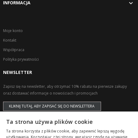

INFORMACJA
Moje konto
Kontakt
Współpraca
Polityka prywatności
NEWSLETTER
Zapisz się na newsletter, aby otrzymać 10% rabatu na pierwsze zakupy
oraz dostawać informacje o nowościach i promocjach
KLIKNIJ TUTAJ, ABY ZAPISAĆ SIĘ DO NEWSLETTERA
Ta strona używa plików cookie
Ta strona korzysta z plików cookie, aby zapewnić lepszą wygodę
użytkowania. Korzystając z tej strony, wyrażasz zgodę na używanie