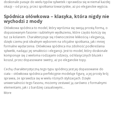
doskonale pasuje do wielu typów sylwetek i sprawdza się w niemal każdej
okazji – od pracy, przez spotkania towarzyskie, aż po eleganckie wyjścia.
Spódnica ołówkowa – klasyka, która nigdy nie
wychodzi z mody
Ołówkowa spódnica to model, który wyróżnia się swoją prostą formą, o
dopasowanym fasonie i subtelnym wydłużeniu, które często kończy się
tuż za kolanem. Charakteryzuje się równocześnie lekkością i elegancją,
dzięki czemu jest idealnym wyborem na oficjalne spotkania, jak i mniej
formalne wydarzenia. Ołówkowa spódnica ma zdolność podkreślania
sylwetki, nadając jej smukłości i elegancji. Jest to model, który doskonale
komponuje się z wieloma rodzajami odzieży, od klasycznych bluzek i
koszul, przez dopasowane swetry, aż po eleganckie topy.
Cechą charakterystyczną tego typu spódnicy jest jej dopasowanie do
ciała – ołówkowa spódnica perfekcyjnie modeluje figurę, a jej prosty krój
sprawia, że sprawdza się w wielu różnych stylizacjach. Dzięki
uniwersalności tego fasonu, możemy zestawić ją zarówno z formalnymi
elementami, jak i z bardziej casualowymi...
More