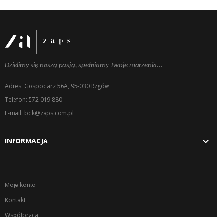
Dzielimy się naszą pasją, spełniamy Twoje marzenia...
Adres: Gospodarz 56A, 95-030 Rzgów
Telefon: 572 019 880
E-mail: bok@zaps.com.pl

INFORMACJA
Moje konto
Kontakt
Współpraca