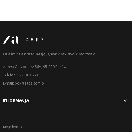
Dzielimy się naszą pasją, spełniamy Twoje marzenia...
Adres: Gospodarz 56A, 95-030 Rzgów
Telefon: 572 019 880
E-mail: bok@zaps.com.pl

INFORMACJA
Moje konto