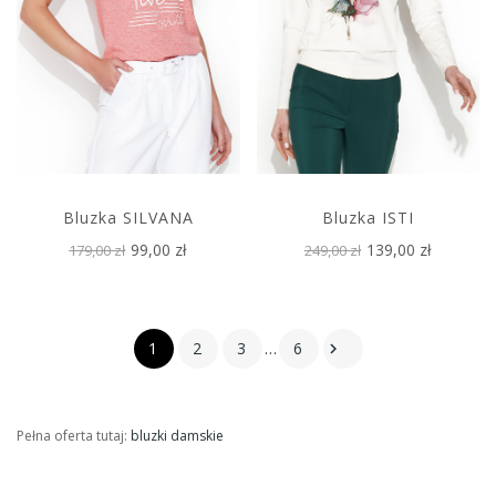
Bluzka SILVANA
Bluzka ISTI
99,00 zł
139,00 zł
179,00 zł
249,00 zł
1
2
3
…
6

Pełna oferta tutaj:
bluzki damskie