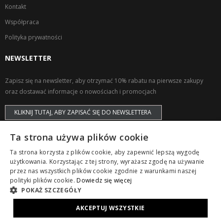
Kontakt
Współpraca
Polityka prywatności
NEWSLETTER
Zapisz się na newsletter, aby otrzymać 10% rabatu na pierwsze zakupy
oraz dostawać informacje o nowościach i promocjach
KLIKNIJ TUTAJ, ABY ZAPISAĆ SIĘ DO NEWSLETTERA
Ta strona używa plików cookie
Ta strona korzysta z plików cookie, aby zapewnić lepszą wygodę
użytkowania. Korzystając z tej strony, wyrażasz zgodę na używanie
przez nas wszystkich plików cookie zgodnie z warunkami naszej
Copyright © ZAPS. All Rights Reserved.
polityki plików cookie.
Dowiedz się więcej
POKAŻ SZCZEGÓŁY
AKCEPTUJ WSZYSTKIE