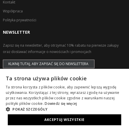
Kontakt
Współpraca
Polityka prywatności
NEWSLETTER
Zapisz się na newsletter, aby otrzymać 10% rabatu na pierwsze zakupy
oraz dostawać informacje o nowościach i promocjach
KLIKNIJ TUTAJ, ABY ZAPISAĆ SIĘ DO NEWSLETTERA
Ta strona używa plików cookie
Ta strona korzysta z plików cookie, aby zapewnić lepszą wygodę
użytkowania. Korzystając z tej strony, wyrażasz zgodę na używanie
przez nas wszystkich plików cookie zgodnie z warunkami naszej
Copyright © ZAPS. All Rights Reserved.
polityki plików cookie.
Dowiedz się więcej
POKAŻ SZCZEGÓŁY
AKCEPTUJ WSZYSTKIE