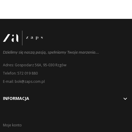
Dzielimy się naszą pasją, spełniamy Twoje marzenia...
Adres: Gospodarz 56A, 95-030 Rzgów
Telefon: 572 019 880
E-mail: bok@zaps.com.pl

INFORMACJA
Moje konto