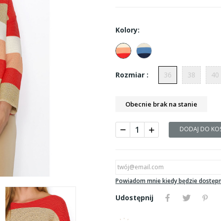
Kolory:
36
38
40
Rozmiar :
Obecnie brak na stanie
DODAJ DO KO
Powiadom mnie kiedy będzie dostęp
Udostępnij