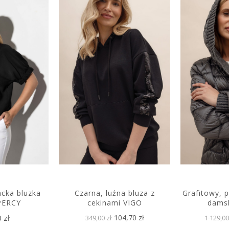
ncka bluzka
Czarna, luźna bluza z
Grafitowy, 
PERCY
cekinami VIGO
dams
 zł
104,70 zł
349,00 zł
1 129,00