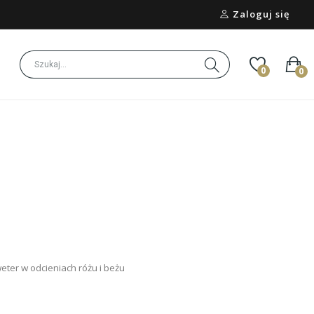
Zaloguj się
0
0
ter w odcieniach różu i beżu