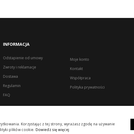
INFORMACJA
Odstapienie od umowy
Moje konto
Zwroty i reklamacje
Kontakt
Dostawa
Współpraca
Regulamin
Polityka prywatności
FAQ
ytkowania. Korzystając z tej strony, wyrażasz zgodę na używanie
ityki plików cookie.
Dowiedz się więcej