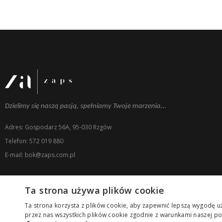
Dzielimy się naszą pasją, spełniamy Twoje marzenia...
Adres: Gospodarz 56A, 95-030 Rzgów
Telefon: 572 019 880
E-mail: bok@zaps.com.pl
Ta strona używa plików cookie
Ta strona korzysta z plików cookie, aby zapewnić lepszą wygodę uż
przez nas wszystkich plików cookie zgodnie z warunkami naszej pol
Copyright © ZAPS. All Rights Reserved.