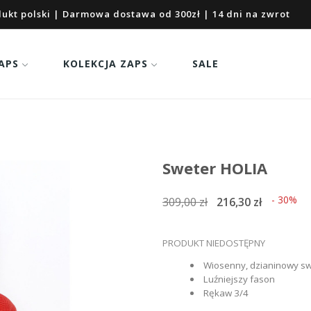
ukt polski | Darmowa dostawa od 300zł | 14 dni na zwrot
APS
KOLEKCJA ZAPS
SALE
Sweter HOLIA
- 30%
309,00 zł
216,30 zł
PRODUKT NIEDOSTĘPNY
Wiosenny, dzianinowy swe
Luźniejszy fason
Rękaw 3/4