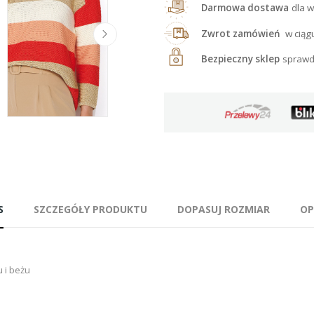
Darmowa dostawa
dla w
Zwrot zamówień
w ciąg
Bezpieczny sklep
sprawd
S
SZCZEGÓŁY PRODUKTU
DOPASUJ ROZMIAR
OP
 i beżu