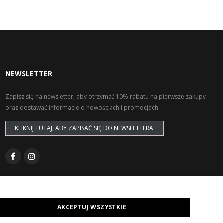
NEWSLETTER
Zapisz się na newsletter, aby otrzymać 10% rabatu na pierwsze zakupy
oraz dostawać informacje o nowościach i promocjach
KLIKNIJ TUTAJ, ABY ZAPISAĆ SIĘ DO NEWSLETTERA
AKCEPTUJ WSZYSTKIE