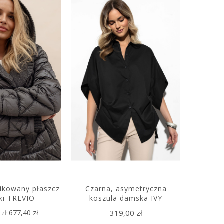
pikowany płaszcz
Czarna, asymetryczna
Elegan
ki TREVIO
koszula damska IVY
677,40 zł
319,00 zł
 zł