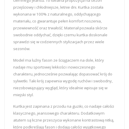
ciemnego jeansu. To idealna propozycja na sezon
przejściowy i chłodniejsze, letnie dni. Kurtka została
wykonana w 100% z naturalnego, oddychającego
materiału, co gwarantuje pełen komfort noszenia,
przewiewność oraz trwałość. Materiał pozwala skórze
swobodnie oddychać, dzięki czemu kurtka doskonale
sprawdzi się w codziennych stylizacjach przez wiele
sezonów.
Model ma luźny fason ze ściągaczem na dole, który
nadaje mu sportowej lekkości i nowoczesnego
charakteru, jednocześnie pozwalając dopasować krój do
sylwetki. Taki krój zapewnia wygodę ruchów i swobodny,
niezobowiązujący wygląd, który idealnie wpisuje się w
miejski styl.
Kurtka jest zapinana z przodu na guziki, co nadaje całości
klasycznego, jeansowego charakteru. Dodatkowym
atutem są liczne przeszycia wykonane kontrastową nitką,
które podkreślają fason i dodają całości wyjątkowego