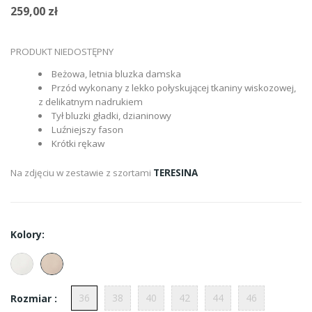
259,00 zł
PRODUKT NIEDOSTĘPNY
Beżowa, letnia bluzka damska
Przód wykonany z lekko połyskującej tkaniny wiskozowej,
z delikatnym nadrukiem
Tył bluzki gładki, dzianinowy
Luźniejszy fason
Krótki rękaw
Na zdjęciu w zestawie z szortami
TERESINA
Kolory:
36
38
40
42
44
46
Rozmiar :