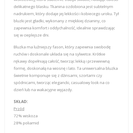
delikatnego blasku. Tkanina ozdobiona jest subtelnym
nadrukiem, który dodaje jej lekkości i kobiecego uroku. Tył
bluzki jest gładki, wykonany z miękkiej dzianiny, co
zapewnia komfort i oddychalność, idealnie sprawdzając
się w cieplejsze dni.
Bluzka ma luźniejszy fason, który zapewnia swobodę
ruchów i doskonale układa się na sylwetce. Krótkie
rękawy dopełniają całość, tworząc lekką i przewiewną
formę, doskonałą na wiosnę i lato. Ta uniwersalna bluzka
świetnie komponuje się z dżinsami, szortami czy
spódnicami, tworząc elegancki, casualowy look na co
dzień lub na wakacyjne wyjazdy.
SKŁAD:
Przód
72% wiskoza
28% poliamid