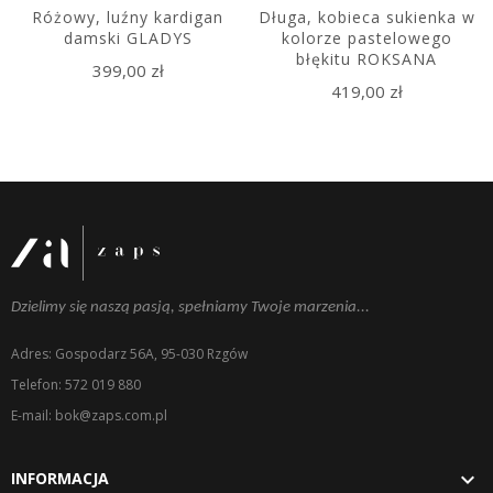
Różowy, luźny kardigan
Długa, kobieca sukienka w
damski GLADYS
kolorze pastelowego
błękitu ROKSANA
399,00 zł
419,00 zł
Dzielimy się naszą pasją, spełniamy Twoje marzenia...
Adres: Gospodarz 56A, 95-030 Rzgów
Telefon: 572 019 880
E-mail: bok@zaps.com.pl

INFORMACJA