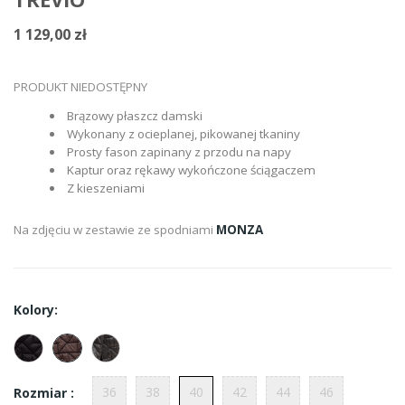
1 129,00 zł
PRODUKT NIEDOSTĘPNY
Brązowy płaszcz damski
Wykonany z ocieplanej, pikowanej tkaniny
Prosty fason zapinany z przodu na napy
Kaptur oraz rękawy wykończone ściągaczem
Z kieszeniami
Na zdjęciu w zestawie ze spodniami
MONZA
Kolory:
36
38
40
42
44
46
Rozmiar :