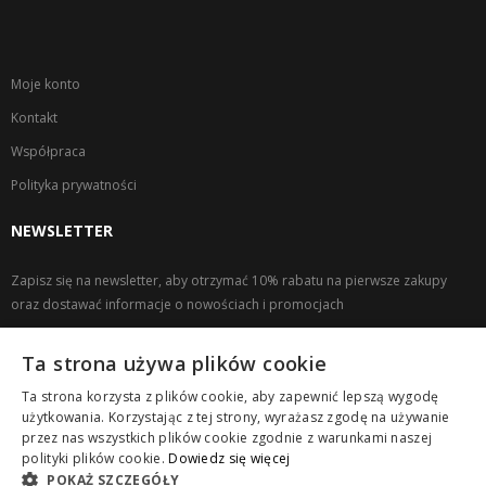
Moje konto
Kontakt
Współpraca
Polityka prywatności
NEWSLETTER
Zapisz się na newsletter, aby otrzymać 10% rabatu na pierwsze zakupy
oraz dostawać informacje o nowościach i promocjach
KLIKNIJ TUTAJ, ABY ZAPISAĆ SIĘ DO NEWSLETTERA
Ta strona używa plików cookie
Ta strona korzysta z plików cookie, aby zapewnić lepszą wygodę
użytkowania. Korzystając z tej strony, wyrażasz zgodę na używanie
przez nas wszystkich plików cookie zgodnie z warunkami naszej
polityki plików cookie.
Dowiedz się więcej
POKAŻ SZCZEGÓŁY