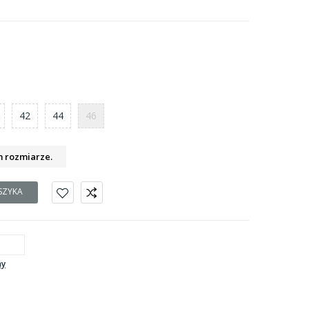
42
44
46
m rozmiarze.
SZYKA
ny