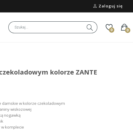
Zaloguj się
0
0
 czekoladowym kolorze ZANTE
nie damskie w kolorze czekoladowym
aniny wiskozowej
oką nogawką
ik
y w komplecie