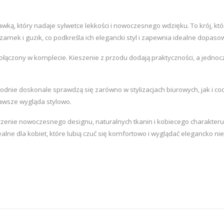
ą, który nadaje sylwetce lekkości i nowoczesnego wdzięku. To krój, któ
mek i guzik, co podkreśla ich elegancki styl i zapewnia idealne dopasowa
ołączony w komplecie. Kieszenie z przodu dodają praktyczności, a jedno
nie doskonale sprawdzą się zarówno w stylizacjach biurowych, jak i codz
zawsze wygląda stylowo.
enie nowoczesnego designu, naturalnych tkanin i kobiecego charakteru. Z
alne dla kobiet, które lubią czuć się komfortowo i wyglądać elegancko nie