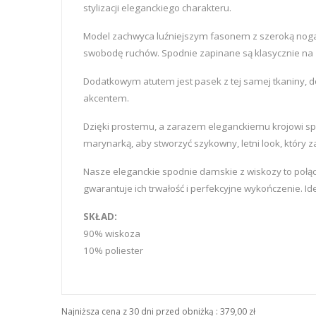
stylizacji eleganckiego charakteru.
Model zachwyca luźniejszym fasonem z szeroką nogawk
swobodę ruchów. Spodnie zapinane są klasycznie na za
Dodatkowym atutem jest pasek z tej samej tkaniny, d
akcentem.
Dzięki prostemu, a zarazem eleganckiemu krojowi spod
marynarką, aby stworzyć szykowny, letni look, który 
Nasze eleganckie spodnie damskie z wiskozy to połącz
gwarantuje ich trwałość i perfekcyjne wykończenie. Ide
SKŁAD:
90% wiskoza
10% poliester
Najniższa cena z 30 dni przed obniżką :
379,00 zł