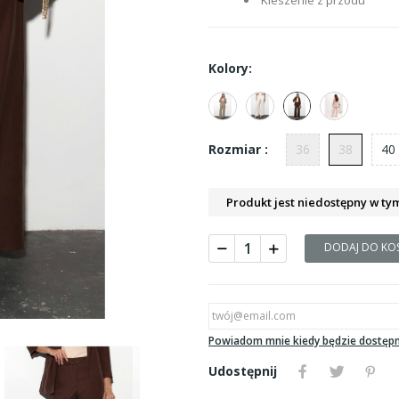
Kieszenie z przodu
Kolory:
36
38
40
Rozmiar :
Produkt jest niedostępny w ty
DODAJ DO KO
Powiadom mnie kiedy będzie dostęp
Udostępnij