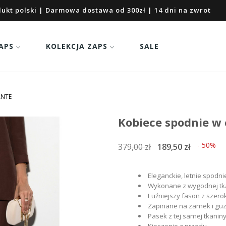
ukt polski | Darmowa dostawa od 300zł | 14 dni na zwrot
APS
KOLEKCJA ZAPS
SALE
ANTE
Kobiece spodnie w
- 50%
379,00 zł
189,50 zł
Eleganckie, letnie spod
Wykonane z wygodnej tk
Luźniejszy fason z szer
Zapinane na zamek i guz
Pasek z tej samej tkanin