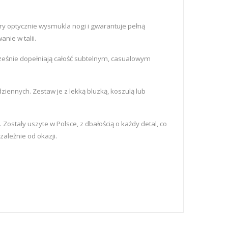
ry optycznie wysmukla nogi i gwarantuje pełną
nie w talii.
cześnie dopełniają całość subtelnym, casualowym
iennych. Zestaw je z lekką bluzką, koszulą lub
ostały uszyte w Polsce, z dbałością o każdy detal, co
zależnie od okazji.