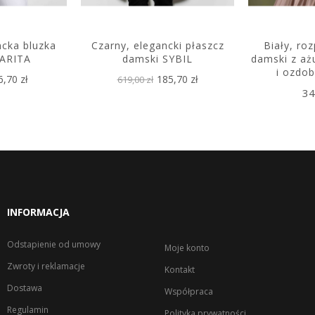
ncka bluzka
Czarny, elegancki płaszcz
Biały, ro
ARITA
damski SYBIL
damski z a
i ozdo
6,70 zł
185,70 zł
619,00 zł
34
INFORMACJA
Odstapienie od umowy
Moje konto
Zwroty i reklamacje
Kontakt
Dostawa
Współpraca
Regulamin
Polityka prywatności