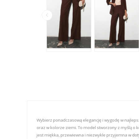
Wybierz ponadczasową elegancję i wygodę w najlep
oraz w kolorze ziemi. To model stworzony z myślą o ko
jest miękka, przewiewna i niezwykle przyjemna w doty